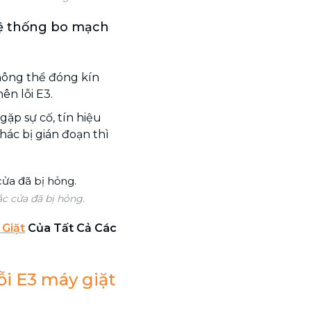
hệ thống bo mạch
hông thể đóng kín
ên lỗi E3.
gặp sự cố, tín hiệu
hác bị gián đoạn thì
ắc cửa đã bị hỏng.
 Giặt
Của Tất Cả Các
ỗi E3 máy giặt