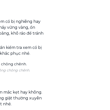
em có bị nghiêng hay
 máy vững vàng, ổn
 bằng, khô ráo để tránh
ần kiểm tra xem có bị
 khắc phục nhé.
không chông chênh.
bẩn mắc kẹt hay không.
lồng giặt thường xuyên
t nhé.