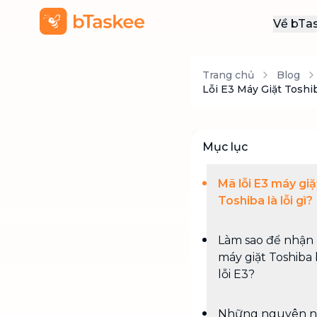
Về bTa
Giới
Trang chủ
Blog
Thôn
Lỗi E3 Máy Giặt Tosh
Khu
Tuy
Mục lục
Liên
Mã lỗi E3 máy giặ
Toshiba là lỗi gì?
Làm sao để nhận 
máy giặt Toshiba
lỗi E3?
Những nguyên 