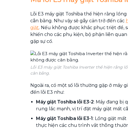
Lỗi E3 máy giặt Toshiba thể hiện rằng lồn
cân bằng. Như vậy sẽ gây cản trở đến các
giặt
. Nếu không được khắc phục triệt để, s
khiến cho các phụ kiện, bộ phận liên quan
gặp sự cố.
Lỗi E3 máy giặt Toshiba Inverter thể hiện rằng 
cân bằng.
Ngoài ra, có một số lỗi thường gặp ở máy g
đến lỗi E3 như:
Máy giặt Toshiba lỗi E3-2
: Máy đang bị qu
rung lắc mạnh, vị trí đặt máy giặt mất c
Máy giặt Toshiba lỗi E3-1
: Lồng giặt mấ
thực hiện các chu trình vắt thông thườ