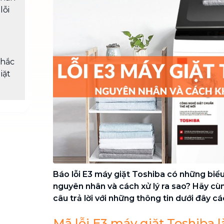
Chuyển nhà trọn gói, không lo dọn
lỗi
dẹp nơi đi nơi đến
Vệ sinh công nghiệp
NEW
Vệ sinh chuyên nghiệp cho văn
phòng, nhà xưởng, công trình lớn
khắc
iặt
Báo lỗi E3 máy giặt Toshiba có những biểu
nguyên nhân và cách xử lý ra sao? Hãy cù
câu trả lời với những thông tin dưới đây c
Mã lỗi E3 máy giặt Toshiba là