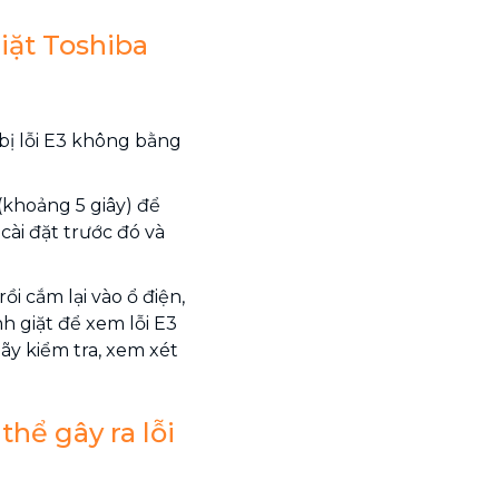
iặt Toshiba
bị lỗi E3 không bằng
(khoảng 5 giây) để
cài đặt trước đó và
i cắm lại vào ổ điện,
h giặt để xem lỗi E3
ãy kiểm tra, xem xét
hể gây ra lỗi