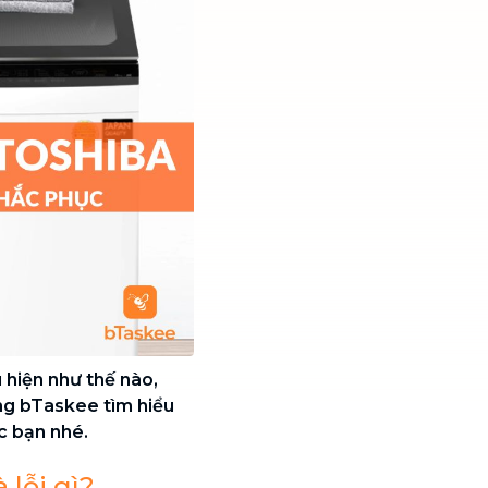
 hiện như thế nào,
ng bTaskee tìm hiểu
ác bạn nhé.
 lỗi gì?