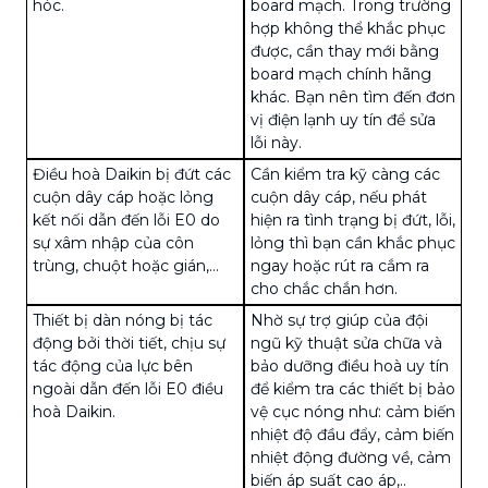
hóc.
board mạch. Trong trường
hợp không thể khắc phục
được, cần thay mới bằng
board mạch chính hãng
khác. Bạn nên tìm đến đơn
vị điện lạnh uy tín để sửa
lỗi này.
Điều hoà Daikin bị đứt các
Cần kiểm tra kỹ càng các
cuộn dây cáp hoặc lỏng
cuộn dây cáp, nếu phát
kết nối dẫn đến lỗi E0 do
hiện ra tình trạng bị đứt, lỗi,
sự xâm nhập của
côn
lỏng thì bạn cần khắc phục
trùng
, chuột hoặc gián,...
ngay hoặc rút ra cắm ra
cho chắc chắn hơn.
Thiết bị dàn nóng bị tác
Nhờ sự trợ giúp của đội
động bởi thời tiết, chịu sự
ngũ kỹ thuật sửa chữa và
tác động của lực bên
bảo dưỡng điều hoà uy tín
ngoài dẫn đến lỗi E0 điều
để kiểm tra các thiết bị bảo
hoà Daikin.
vệ cục nóng như: cảm biến
nhiệt độ đầu đẩy, cảm biến
nhiệt động đường về, cảm
biến áp suất cao áp,..