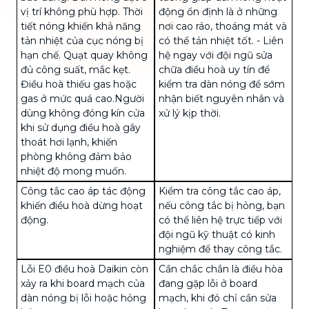
vị trí không phù hợp. Thời
động ổn định là ở những
tiết nóng khiến khả năng
nơi cao ráo, thoáng mát và
tản nhiệt của cục nóng bị
có thể tản nhiệt tốt.
- Liên
hạn chế. Quạt quay không
hệ ngay với đội ngũ sửa
đủ công suất, mắc kẹt.
chữa điều hoà uy tín để
Điều hoà thiếu
gas
hoặc
kiểm tra dàn nóng để sớm
gas ở mức quá cao.Người
nhận biết nguyên nhân và
dùng không đóng kín cửa
xử lý kịp thời.
khi sử dụng điều hoà gây
thoát hơi lạnh, khiến
phòng không đảm bảo
nhiệt độ mong muốn.
Công tắc cao áp tác động
Kiểm tra công tắc cao áp,
khiến điều hoà dừng hoạt
nếu công tắc bị hỏng, bạn
động.
có thể liên hệ trực tiếp với
đội ngũ kỹ thuật có kinh
nghiệm để thay công tắc.
Lỗi E0 điều hoà Daikin còn
Cần chắc chắn là điều hòa
xảy ra khi board mạch của
đang gặp lỗi ở board
dàn nóng bị lỗi hoặc hỏng
mạch, khi đó chỉ cần sửa