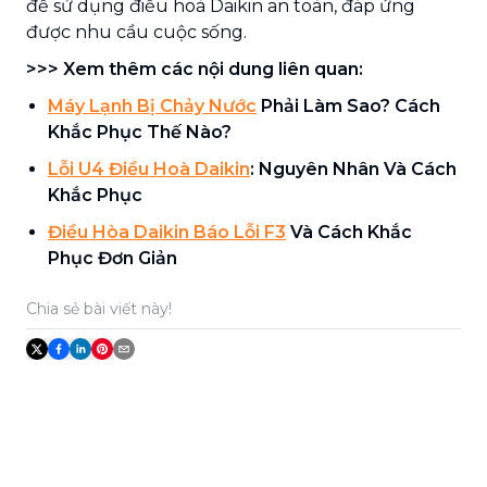
để sử dụng điều hoà Daikin an toàn, đáp ứng
được nhu cầu cuộc sống.
>>> Xem thêm các nội dung liên quan:
Máy Lạnh Bị Chảy Nước
Phải Làm Sao? Cách
Khắc Phục Thế Nào?
Lỗi U4 Điều Hoà Daikin
: Nguyên Nhân Và Cách
Khắc Phục
Điều Hòa Daikin Báo Lỗi F3
Và Cách Khắc
Phục Đơn Giản
Chia sẻ bài viết này!