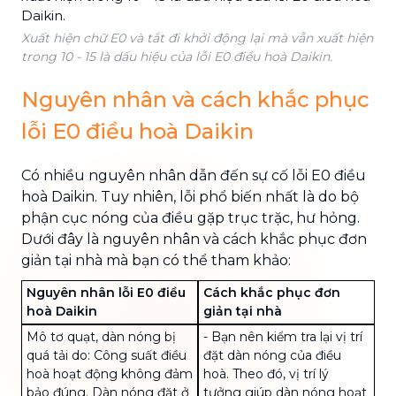
Xuất hiện chữ E0 và tắt đi khởi động lại mà vẫn xuất hiện
trong 10 - 15 là dấu hiệu của lỗi E0 điều hoà Daikin.
Nguyên nhân và cách khắc phục
lỗi E0 điều hoà Daikin
Có nhiều nguyên nhân dẫn đến sự cố lỗi E0 điều
hoà Daikin. Tuy nhiên, lỗi phổ biến nhất là do bộ
phận cục nóng của điều gặp trục trặc, hư hỏng.
Dưới đây là nguyên nhân và cách khắc phục đơn
giản tại nhà mà bạn có thể tham khảo:
Nguyên nhân lỗi E0 điều
Cách khắc phục đơn
hoà Daikin
giản tại nhà
Mô tơ quạt, dàn nóng bị
- Bạn nên kiểm tra lại vị trí
quá tải do:
Công suất điều
đặt dàn nóng của điều
hoà
hoạt động không đảm
hoà. Theo đó, vị trí lý
bảo đúng. Dàn nóng đặt ở
tưởng giúp dàn nóng hoạt