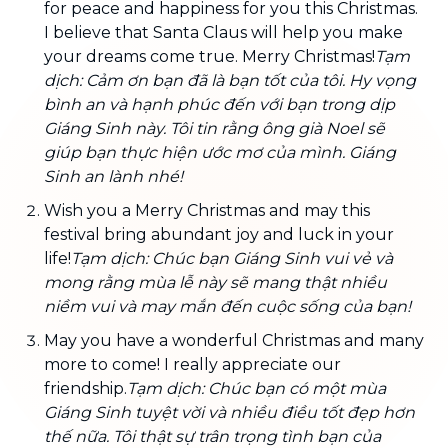
for peace and happiness for you this Christmas.
I believe that Santa Claus will help you make
your dreams come true. Merry Christmas!
Tạm
dịch: Cảm ơn bạn đã là bạn tốt của tôi. Hy vọng
bình an và hạnh phúc đến với bạn trong dịp
Giáng Sinh này. Tôi tin rằng ông già Noel sẽ
giúp bạn thực hiện ước mơ của mình. Giáng
Sinh an lành nhé!
Wish you a Merry Christmas and may this
festival bring abundant joy and luck in your
life!
Tạm dịch: Chúc bạn Giáng Sinh vui vẻ và
mong rằng mùa lễ này sẽ mang thật nhiều
niềm vui và may mắn đến cuộc sống của bạn!
May you have a wonderful Christmas and many
more to come! I really appreciate our
friendship.
Tạm dịch: Chúc bạn có một mùa
Giáng Sinh tuyệt vời và nhiều điều tốt đẹp hơn
thế nữa. Tôi thật sự trân trọng tình bạn của