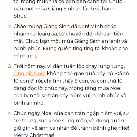
tôi mong muốn là có bạn bên cạnh tôi! Chúc
bạn một mùa Giáng Sinh an lành và hạnh
phúc.
Chào mừng Giáng Sinh đã đến! Mình chấp
nhận mọi loại quà, từ chuyển đến khoản tiền
mặt. Chúc bạn một mùa Giáng Sinh an lành và
hạnh phúc! Đừng quên ting ting tài khoản cho
mình nhe!
Trời hôm nay, vì đàn tuần lộc chạy lung tung,
Ông già Noel
không thể giao quà đầy đủ. Đã có
10 con đi rồi, chỉ tìm thấy 9 con, và con thứ 10
đang đọc lời chúc này. Mong rằng mùa Noel
của bạn tôi sẽ tràn đầy niềm vui, hạnh phúc và
bình an nhé.
Chúc ngày Noel của bạn tràn ngập niềm vui, sự
trẻ trung, sức khỏe sung mãn, và đừng quên
giữ gìn vệ sinh cá nhân để tránh bệnh ghẻ nhé!
Merry Christmas!