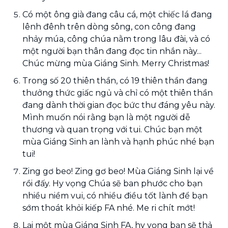
Có một ông già đang câu cá, một chiếc lá đang
lênh đênh trên dòng sông, con công đang
nhảy múa, công chúa nằm trong lâu đài, và có
một người bạn thân đang đọc tin nhắn này...
Chúc mừng mùa Giáng Sinh. Merry Christmas!
Trong số 20 thiên thần, có 19 thiên thần đang
thưởng thức giấc ngủ và chỉ có một thiên thần
đang dành thời gian đọc bức thư đáng yêu này.
Mình muốn nói rằng bạn là một người dễ
thương và quan trọng với tui. Chúc bạn một
mùa Giáng Sinh an lành và hạnh phúc nhé bạn
tui!
Zing gơ beo! Zing gơ beo! Mùa Giáng Sinh lại về
rồi đấy. Hy vọng Chúa sẽ ban phước cho bạn
nhiều niềm vui, có nhiều điều tốt lành để bạn
sớm thoát khỏi kiếp FA nhé. Me ri chít mớt!
Lại một mùa Giáng Sinh FA, hy vọng bạn sẽ thả