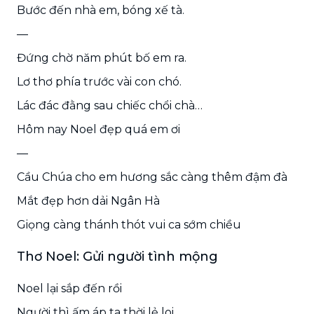
Bước đến nhà em, bóng xế tà.
—
Đứng chờ năm phút bố em ra.
Lơ thơ phía trước vài con chó.
Lác đác đằng sau chiếc chổi chà…
Hôm nay Noel đẹp quá em ơi
—
Cầu Chúa cho em hương sắc càng thêm đậm đà
Mắt đẹp hơn dải Ngân Hà
Giọng càng thánh thót vui ca sớm chiều
Thơ Noel: Gửi người tình mộng
Noel lại sắp đến rồi
Người thì ấm áp ta thời lẻ loi