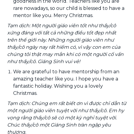
goodness in the world. Teachers like you are
rare nowadays, so our child is blessed to have a
mentor like you. Merry Christmas.
Tạm dịch: Một người giáo viên tốt như thầy/cô
xứng đáng với tất cả những điều tốt đẹp nhất
trên thế giới này. Những người giáo viên như
thầy/cô ngày nay rất hiếm có, vì vậy con em của
chúng tôi thật may mắn khi có một người cố vấn
như thầy/cô. Giáng Sinh vui vẻ!
We are grateful to have mentorship from an
amazing teacher like you. I hope you have a
fantastic holiday. Wishing you a lovely
Christmas.
Tạm dịch: Chúng em rất biết ơn vì được chỉ dẫn từ
một người giáo viên tuyệt vời như thầy/cô. Em hy
vọng rằng thầy/cô sẽ có một kỳ nghỉ tuyệt vời.
Chúc thầy/cô một Giáng Sinh tràn ngập yêu
thương.