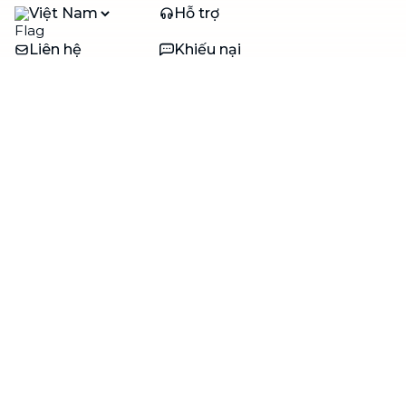
Việt Nam
Hỗ trợ
Liên hệ
Khiếu nại
Công ty
Về bTaskee
Liên hệ
Tuyển dụng
Câu chuyện người giúp
việc
bTaskee dành cho
Blog
doanh nghiệp
Trở thành đối tác
Hỗ trợ