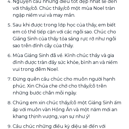
Nguyện cầu những điều tốt đẹp nhất sẽ đến
với thầy/cô. Chúc thầy/cô một mùa Noel tràn
ngập niềm vui và may mắn.
Sau khi được trong lớp học của thầy, em biết
em có thể tiếp cận với các ngôi sao. Chúc cho
Giáng Sinh của thầy tỏa sáng rực rỡ như ngôi
sao trên đỉnh cây của thầy.
Mùa Giáng Sinh đã về. Kính chúc thầy và gia
đình được tràn đầy sức khỏe, bình an và niềm
vui trong đêm Noel.
Đừng quên cầu chúc cho muôn người hạnh
phúc. Xin Chúa che chở cho thầy/cô trên
những bước chân mỗi ngày.
Chúng em xin chúc thầy/cô một Giáng Sinh ấm
áp với muôn vàn Hồng Ân và một năm mới an
khang thịnh vượng, vạn sự như ý!
Cầu chúc những điều kỳ diệu sẽ đến với