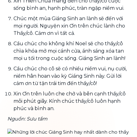
Xin Thiên Chúa mang đến cho thầy/cô cuộc
sống bình an, hạnh phúc, tràn ngập niềm vui.
Chúc một mùa Giáng Sinh an lành sẽ đến với
mọi người. Nguyện xin Ơn trên chúc lành cho
Thầy/cô. Cảm ơn vì tất cả.
Cầu chúc cho không khí Noel sẽ cho thầy/cô
chìa khóa mở mọi cánh cửa, ánh sáng xóa tan
mọi u tối trong cuộc sống. Giáng Sinh an lành!
Cầu chúc cho cô sẽ có nhiều niềm vui, nụ cười,
niềm hân hoan vào kỳ Giáng Sinh này. Gửi lời
cảm ơn từ tận trái tim đến thầy/cô!
Xin Ơn trên luôn che chở và bên cạnh thầy/cô
mỗi phút giây. Kính chúc thầy/cô luôn hạnh
phúc và bình an.
Nguồn: Sưu tầm