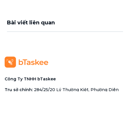
Bài viết liên quan
Công Ty TNHH bTaskee
Trụ sở chính
:
284/25/20 Lý Thường Kiệt, Phường Diên
Hồng, TP. Hồ Chí Minh 72521
Mã số doanh nghiệp
:
0313723825
Đại Diện Công Ty
:
Ông Đỗ Đắc Nhân Tâm
Chức vụ
:
Giám Đốc