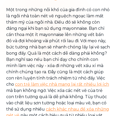
Một trong những nỗi khổ của gia đình có con nhỏ
là ngôi nhà toàn nét vẽ nguệch ngoạc làm mất
thẩm mỹ của ngôi nhà. Điều đó sẽ không còn
đáng ngại khi bạn sử dụng mayonnaise. Bạn chỉ
cần thoa một ít mayonnaise lên những vết bẩn
đó và đợi khoảng vài phút rồi lau đi. Với mẹo này,
bức tường nhà bạn sẽ nhanh chóng lấy lại vẻ sạch
bong đấy. Quả là một cách dễ dàng phải không?
Bạn nghĩ sao nếu bạn chỉ dạy cho chính con
mình làm việc này - xóa đi những vết xấu xí mà
chính chúng tạo ra. Đây cũng là một cách giúp
con rèn luyện tính trách nhiệm từ nhỏ đấy. Việc
cho
con trẻ làm việc nhà mang lại rất nhiều lợi ích
mà bạn không ngờ. Việc xóa các nét vẽ của trẻ
con trên tường quả là dễ phải không. Tùy thuộc
vào chất liệu sơn tường hoặc loại màu vẽ, bạn có
thể sử dụng nhiều
cách khác nhau để xóa những
nét vẽ
này một cách hiệu quả từ nhiều loại vật