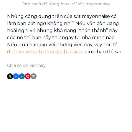
làm sạch đồ dùng inox với sốt mayonnaise
Những công dụng trên của sốt mayonnaise có
làm bạn bất ngờ không nhỉ? Nếu vẫn còn đang
hoài nghi về những khả năng “thần thánh” này
của nó thì bạn hãy thử ngay tại nhà mình nào.
Nếu quá bận bịu với những việc này, vậy thì để
dịch vụ vệ sinh theo giờ bTaskee
giúp bạn thì sao.
Chia sẻ bài viết này!