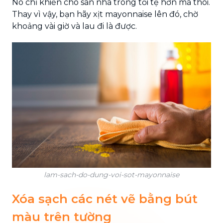
Nó chỉ khiến cho sàn nhà trông tồi tệ hơn mà thôi.
Thay vì vậy, bạn hãy xịt mayonnaise lên đó, chờ
khoảng vài giờ và lau đi là được.
lam-sach-do-dung-voi-sot-mayonnaise
Xóa sạch các nét vẽ bằng bút
màu trên tường