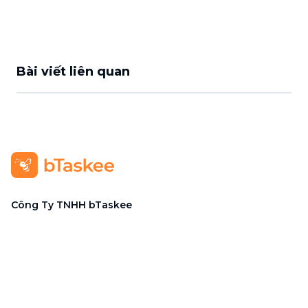
Bài viết liên quan
Công Ty TNHH bTaskee
Trụ sở chính
:
284/25/20 Lý Thường Kiệt, Phường Diên
Hồng, TP. Hồ Chí Minh 72521
Mã số doanh nghiệp
:
0313723825
Đại Diện Công Ty
:
Ông Đỗ Đắc Nhân Tâm