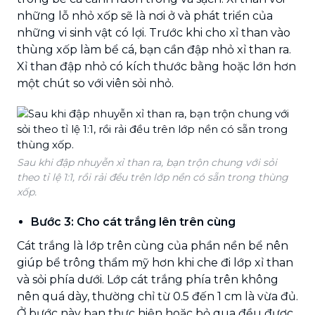
những lỗ nhỏ xốp sẽ là nơi ở và phát triển của
những vi sinh vật có lợi. Trước khi cho xỉ than vào
thùng xốp làm bể cá, bạn cần đập nhỏ xỉ than ra.
Xỉ than đập nhỏ có kích thước bằng hoặc lớn hơn
một chút so với viên sỏi nhỏ.
Sau khi đập nhuyễn xỉ than ra, bạn trộn chung với sỏi
theo tỉ lệ 1:1, rồi rải đều trên lớp nền có sẵn trong thùng
xốp.
Bước 3: Cho cát trắng lên trên cùng
Cát trắng là lớp trên cùng của phần nền bể nên
giúp bể trông thẩm mỹ hơn khi che đi lớp xỉ than
và sỏi phía dưới. Lớp cát trắng phía trên không
nên quá dày, thường chỉ từ 0.5 đến 1 cm là vừa đủ.
Ở bước này bạn thực hiện hoặc bỏ qua đều được.