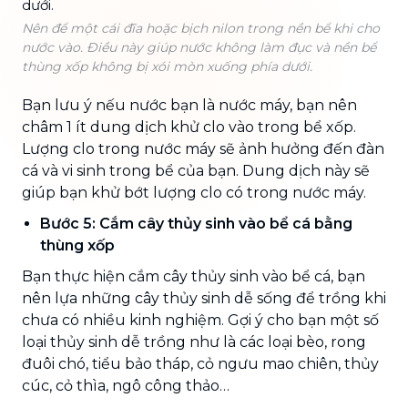
Nên để một cái đĩa hoặc bịch nilon trong nền bể khi cho
nước vào. Điều này giúp nước không làm đục và nền bể
thùng xốp không bị xói mòn xuống phía dưới.
Bạn lưu ý nếu nước bạn là nước máy, bạn nên
châm 1 ít dung dịch khử clo vào trong bể xốp.
Lượng clo trong nước máy sẽ ảnh hưởng đến đàn
cá và vi sinh trong bể của bạn. Dung dịch này sẽ
giúp bạn khử bớt lượng clo có trong nước máy.
Bước 5: Cắm cây thủy sinh vào bể cá bằng
thùng xốp
Bạn thực hiện cắm cây thủy sinh vào bể cá, bạn
nên lựa những cây thủy sinh dễ sống để trồng khi
chưa có nhiều kinh nghiệm. Gợi ý cho bạn một số
loại thủy sinh dễ trồng như là các loại bèo, rong
đuôi chó, tiểu bảo tháp, cỏ ngưu mao chiên, thủy
cúc, cỏ thìa, ngô công thảo…