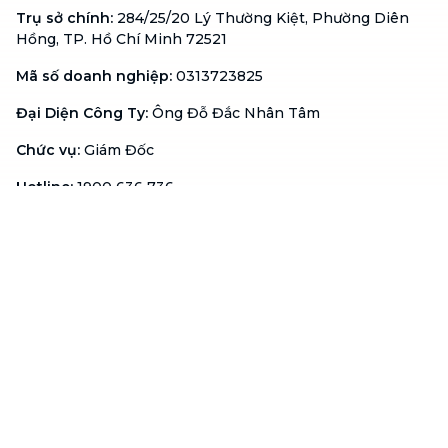
Trụ sở chính
:
284/25/20 Lý Thường Kiệt, Phường Diên
Hồng, TP. Hồ Chí Minh 72521
Mã số doanh nghiệp
:
0313723825
Đại Diện Công Ty
:
Ông Đỗ Đắc Nhân Tâm
Chức vụ
:
Giám Đốc
Hotline
:
1900 636 736
Hỗ trợ khách hàng
:
support@btaskee.com
Hỗ trợ doanh nghiệp
:
btaskee4biz.vn@btaskee.com
Việt Nam
Hỗ trợ
Liên hệ
Khiếu nại