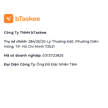
Công Ty TNHH bTaskee
Trụ sở chính
:
284/25/20 Lý Thường Kiệt, Phường Diên
Hồng, TP. Hồ Chí Minh 72521
Mã số doanh nghiệp
:
0313723825
Đại Diện Công Ty
:
Ông Đỗ Đắc Nhân Tâm
Chức vụ
:
Giám Đốc
Hotline
:
1900 636 736
Hỗ trợ khách hàng
:
support@btaskee.com
Hỗ trợ doanh nghiệp
:
btaskee4biz.vn@btaskee.com