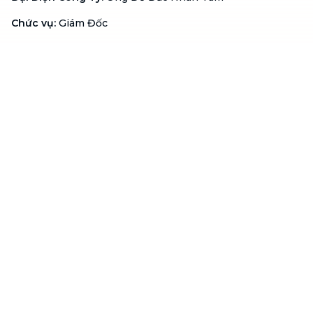
Chức vụ
:
Giám Đốc
Hotline
:
1900 636 736
Hỗ trợ khách hàng
:
support@btaskee.com
Hỗ trợ doanh nghiệp
:
btaskee4biz.vn@btaskee.com
Việt Nam
Hỗ trợ
Liên hệ
Khiếu nại
Công ty
Về bTaskee
Liên hệ
Tuyển dụng
Câu chuyện người giúp