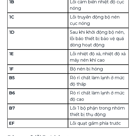
1B
Lỗi cảm biến nhiệt độ cục
nóng
1C
Lỗi truyền động bộ nén
cục nóng
1D
Sau khi khởi động bộ nén,
lỗi báo thiết bị bảo vệ quá
dòng hoạt động
1E
Lỗi nhiệt độ xả, nhiệt độ xả
máy nén khí cao
1F
Bộ nén bị hỏng
B5
Rò rỉ chất làm lạnh ở mức
độ thấp
B6
Rò rỉ chất làm lạnh ở mức
độ cao
B7
Lỗi 1 bộ phận trong nhóm
thiết bị thụ động
EF
Lỗi quạt gầm phía trước