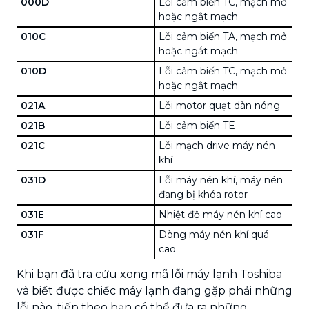
000D
Lỗi cảm biến TC, mạch mở
hoặc ngắt mạch
010C
Lỗi cảm biến TA, mạch mở
hoặc ngắt mạch
010D
Lỗi cảm biến TC, mạch mở
hoặc ngắt mạch
021A
Lỗi motor quạt dàn nóng
021B
Lỗi cảm biến TE
021C
Lỗi mạch drive máy nén
khí
031D
Lỗi máy nén khí, máy nén
đang bị khóa rotor
031E
Nhiệt độ máy nén khí cao
031F
Dòng máy nén khí quá
cao
Khi bạn đã tra cứu xong mã lỗi máy lạnh Toshiba
và biết được chiếc máy lạnh đang gặp phải những
lỗi nào, tiếp theo bạn có thể đưa ra những