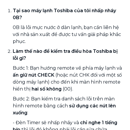
Tại sao máy lạnh Toshiba của tôi nhấp nháy
0B?
0B là lỗi mực nước ở dàn lạnh, bạn cần liên hệ
với nhà sản xuất để được tư vấn giải pháp khắc
phục.
Làm thế nào để kiểm tra điều hòa Toshiba bị
lỗi gì?
Bước 1: Bạn hướng remote về phía máy lạnh và
ấn giữ nút CHECK
(hoặc nút CHK đối với một số
dòng máy lạnh) cho đến khi màn hình remote
hiển thị
hai số không
(00).
Bước 2: Bạn kiểm tra danh sách lỗi trên màn
hình remote bằng cách
sử dụng các nút lên
xuống
:
- Đèn Timer sẽ nhấp nháy và
chỉ nghe 1 tiếng
bíp
thì lỗi đó không phải lỗi cần sửa chữa.