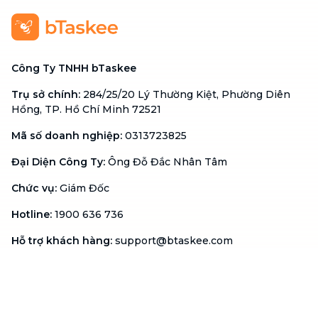
Công Ty TNHH bTaskee
Trụ sở chính
:
284/25/20 Lý Thường Kiệt, Phường Diên
Hồng, TP. Hồ Chí Minh 72521
Mã số doanh nghiệp
:
0313723825
Đại Diện Công Ty
:
Ông Đỗ Đắc Nhân Tâm
Chức vụ
:
Giám Đốc
Hotline
:
1900 636 736
Hỗ trợ khách hàng
:
support@btaskee.com
Hỗ trợ doanh nghiệp
:
btaskee4biz.vn@btaskee.com
Việt Nam
Hỗ trợ