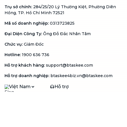
Trụ sở chính
:
284/25/20 Lý Thường Kiệt, Phường Diên
Hồng, TP. Hồ Chí Minh 72521
Mã số doanh nghiệp
:
0313723825
Đại Diện Công Ty
:
Ông Đỗ Đắc Nhân Tâm
Chức vụ
:
Giám Đốc
Hotline
:
1900 636 736
Hỗ trợ khách hàng
:
support@btaskee.com
Hỗ trợ doanh nghiệp
:
btaskee4biz.vn@btaskee.com
Việt Nam
Hỗ trợ
Liên hệ
Khiếu nại