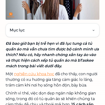
Mục lục
Đã bao giờ bạn bị trễ hẹn vì đã lục tung cả tủ
quần áo mà vẫn chưa tìm được bộ cánh mình ưa
thích? Nếu có, hãy nhanh chóng xắn tay áo vào
và thực hiện cách xếp tủ quần áo mà bTaskee
mách trong bài viết dưới đây.
Một
nghiên cứu khoa học
đã cho thấy, con người
thường có xu hướng gia tăng cảm giác lo lắng,
trầm cảm khi nơi họ sống hỗn độn, bày bừa.
Chính vì thế, việc dọn dẹp ngăn nắp không gian
sống, trong đó có tủ quần áo sẽ khiến chúng ta
cảm thấy dễ chịu và thoải mái hơn.
15 cách sắp