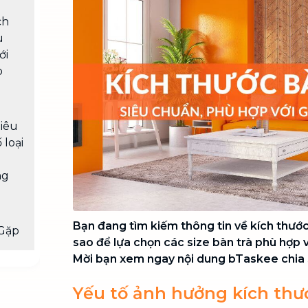
Chuyển nhà trọn gói, không lo dọn
ch
dẹp nơi đi nơi đến
u
Vệ sinh công nghiệp
NEW
ới
Vệ sinh chuyên nghiệp cho văn
p
phòng, nhà xưởng, công trình lớn
tiêu
 loại
ng
Bạn đang tìm kiếm thông tin về kích thướ
Gặp
sao để lựa chọn các size bàn trà phù hợp 
Mời bạn xem ngay nội dung bTaskee chia 
Yếu tố ảnh hưởng kích thư