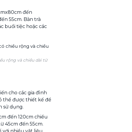
80cmx80cm đến
ến 55cm. Bàn trà
c buổi tiệc hoặc các
u rộng và chiều dài từ
iến cho các gia đình
ó thể được thiết kế để
n sử dụng.
0cm đến 120cm chiều
 từ 45cm đến 55cm.
 với nhiều vật liệu