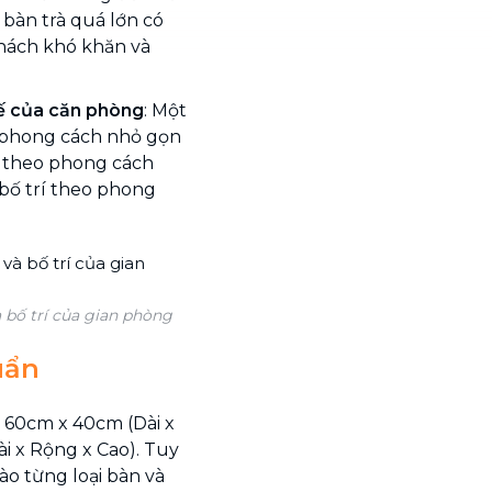
 bàn trà quá lớn có
khách khó khăn và
kế của căn phòng
: Một
i phong cách nhỏ gọn
kế theo phong cách
 bố trí theo phong
à bố trí của gian phòng
uẩn
x 60cm x 40cm (Dài x
i x Rộng x Cao). Tuy
ào từng loại bàn và