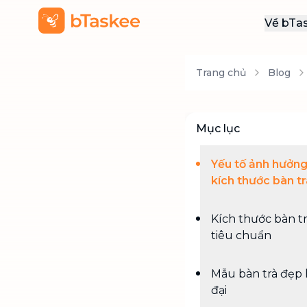
Về bTa
Giới
Trang chủ
Blog
Thôn
Khu
Tuy
Mục lục
Liên
Yếu tố ảnh hưởn
kích thước bàn tr
Kích thước bàn t
tiêu chuẩn
Mẫu bàn trà đẹp 
đại