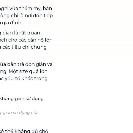
nghi vừa thẩm mỹ, bàn
ông chỉ là nơi đón tiếp
 gia đình.
 gian là rất quan
ách cho các căn hộ lớn
g các tiêu chí chung
của bàn trà đơn giản và
ng. Một size quá lớn
ác yếu tố khác trong
g gian sử dụng của
 có thể không đủ chỗ