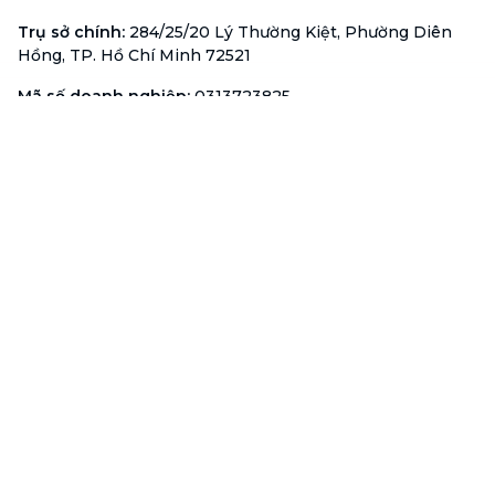
Trụ sở chính
:
284/25/20 Lý Thường Kiệt, Phường Diên
Hồng, TP. Hồ Chí Minh 72521
Mã số doanh nghiệp
:
0313723825
Đại Diện Công Ty
:
Ông Đỗ Đắc Nhân Tâm
Chức vụ
:
Giám Đốc
Hotline
:
1900 636 736
Hỗ trợ khách hàng
:
support@btaskee.com
Hỗ trợ doanh nghiệp
:
btaskee4biz.vn@btaskee.com
Việt Nam
Hỗ trợ
Liên hệ
Khiếu nại