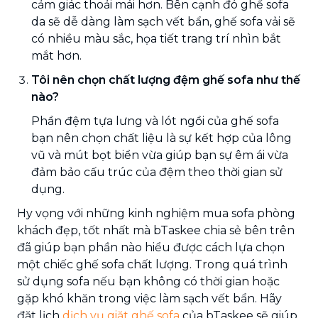
cảm giác thoải mái hơn. Bên cạnh đó ghế sofa
da sẽ dễ dàng làm sạch vết bẩn, ghế sofa vải sẽ
có nhiều màu sắc, họa tiết trang trí nhìn bắt
mắt hơn.
Tôi nên chọn chất lượng đệm ghế sofa như thế
nào?
Phần đệm tựa lưng và lót ngồi của ghế sofa
bạn nên chọn chất liệu là sự kết hợp của lông
vũ và mút bọt biển vừa giúp bạn sự êm ái vừa
đảm bảo cấu trúc của đệm theo thời gian sử
dụng.
Hy vọng với những kinh nghiệm mua sofa phòng
khách đẹp, tốt nhất mà bTaskee chia sẻ bên trên
đã giúp bạn phần nào hiểu được cách lựa chọn
một chiếc ghế sofa chất lượng. Trong quá trình
sử dụng sofa nếu bạn không có thời gian hoặc
gặp khó khăn trong việc làm sạch vết bẩn. Hãy
đặt lịch
dịch vụ giặt ghế sofa
của bTaskee sẽ giúp