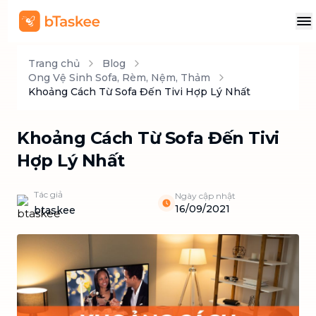
Trang chủ
Blog
Ong Vệ Sinh Sofa, Rèm, Nệm, Thảm
Khoảng Cách Từ Sofa Đến Tivi Hợp Lý Nhất
Khoảng Cách Từ Sofa Đến Tivi
Hợp Lý Nhất
Tác giả
Ngày cập nhật
16/09/2021
btaskee