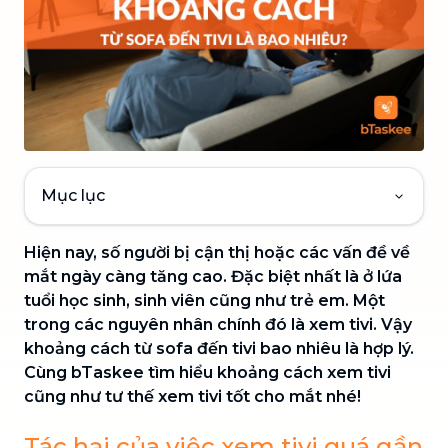
Mục lục
Hiện nay, số người bị cận thị hoặc các vấn đề về
mắt ngày càng tăng cao. Đặc biệt nhất là ở lứa
tuổi học sinh, sinh viên cũng như trẻ em. Một
trong các nguyên nhân chính đó là xem tivi. Vậy
khoảng cách từ sofa đến tivi bao nhiêu là hợp lý.
Cùng bTaskee tìm hiểu khoảng cách xem tivi
cũng như tư thế xem tivi tốt cho mắt nhé!
Tác hại của việc xem tivi quá gần