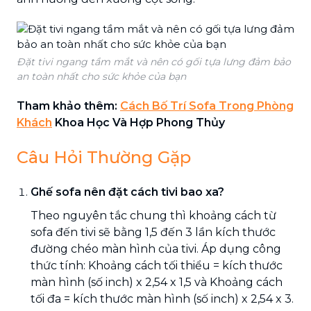
Đặt tivi ngang tầm mắt và nên có gối tựa lưng đảm bảo
an toàn nhất cho sức khỏe của bạn
Tham khảo thêm:
Cách Bố Trí Sofa Trong Phòng
Khách
Khoa Học Và Hợp Phong Thủy
Câu Hỏi Thường Gặp
Ghế sofa nên đặt cách tivi bao xa?
Theo nguyên tắc chung thì khoảng cách từ
sofa đến tivi sẽ bằng 1,5 đến 3 lần kích thước
đường chéo màn hình của tivi. Áp dụng công
thức tính: Khoảng cách tối thiểu = kích thước
màn hình (số inch) x 2,54 x 1,5 và Khoảng cách
tối đa = kích thước màn hình (số inch) x 2,54 x 3.