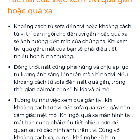
hoặc quá xa
Khoảng cách từ sofa đến tivi hoặc khoảng cách
từ vị trí bạn ngồi cho đến tivi gần hoặc quá xa
sẽ ảnh hưởng đến mắt của chúng ta. Khi xem
tivi quá gần, mắt của bạn sẽ phải điều tiết
nhiều hơn bình thường.
Đồng thời, mắt cũng phải hứng và chịu áp lực
từ lượng ánh sáng lớn trên màn hình tivi. Nếu
khoảng cách từ sofa đến mắt quá gần, trong
thời gian dài mắt bạn sẽ bị lóa và bị mờ.
Tương tự như việc xem quá gần tivi, khi
khoảng cách từ tivi đến sofa quá xa sẽ gây nên
cảm giác mệt mỏi. Khi ngồi quá xa màn hình tivi,
mắt bạn cũng phải điều tiết nhiều hơn để
quan sát rõ các hình ảnh trên tivi. Cùng với
khoảng cách xa, bạn sẽ khó nghe rõ hơn