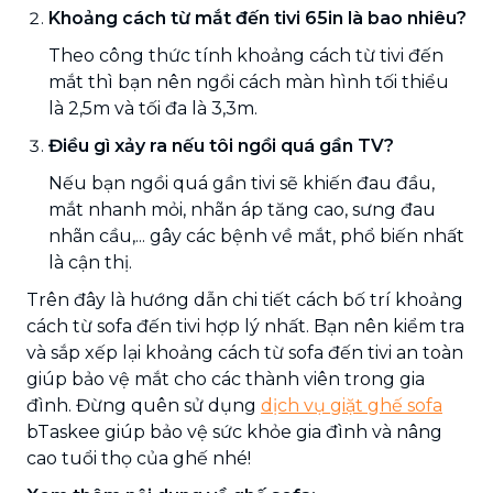
Khoảng cách từ mắt đến tivi 65in là bao nhiêu?
Theo công thức tính khoảng cách từ tivi đến
mắt thì bạn nên ngồi cách màn hình tối thiểu
là 2,5m và tối đa là 3,3m.
Điều gì xảy ra nếu tôi ngồi quá gần TV?
Nếu bạn ngồi quá gần tivi sẽ khiến đau đầu,
mắt nhanh mỏi, nhãn áp tăng cao, sưng đau
nhãn cầu,... gây các bệnh về mắt, phổ biến nhất
là cận thị.
Trên đây là hướng dẫn chi tiết cách bố trí khoảng
cách từ sofa đến tivi hợp lý nhất. Bạn nên kiểm tra
và sắp xếp lại khoảng cách từ sofa đến tivi an toàn
giúp bảo vệ mắt cho các thành viên trong gia
đình. Đừng quên sử dụng
dịch vụ giặt ghế sofa
bTaskee giúp bảo vệ sức khỏe gia đình và nâng
cao tuổi thọ của ghế nhé!