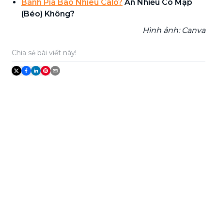
Bánh Pía Bao Nhiêu Calo?
Ăn Nhiều Có Mập
(Béo) Không?
Hình ảnh: Canva
Chia sẻ bài viết này!