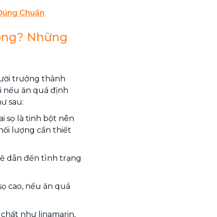
Đúng Chuẩn
hông? Những
gười trưởng thành
ởi nếu ăn quá định
hư sau:
 sọ là tinh bột nên
ối lượng cần thiết
sẽ dẫn đến tình trạng
sọ cao, nếu ăn quá
chất như linamarin,