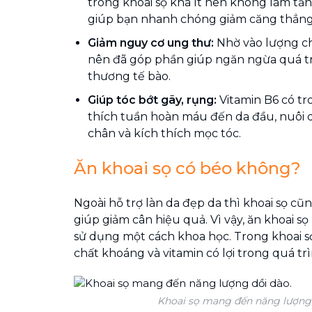
trong khoai sọ khá ít nên không làm tă
giúp bạn nhanh chóng giảm căng thẳng
Giảm nguy cơ ung thư:
Nhờ vào lượng c
nên đã góp phần giúp ngăn ngừa quá tr
thương tế bào.
Giúp tóc bớt gãy, rụng:
Vitamin B6 có tr
thích tuần hoàn máu đến da đầu, nuôi 
chân và kích thích mọc tóc.
Ăn khoai sọ có béo không?
Ngoài hỗ trợ làn da đẹp da thì khoai sọ c
giúp giảm cân hiệu quả.
Vì vậy, ăn khoai 
sử dụng một cách khoa học. Trong khoai sọ
chất khoáng và vitamin có lợi trong quá tr
Khoai sọ mang đến năng lượng 