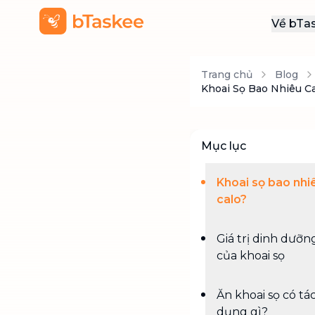
Về bTa
Giới
Trang chủ
Blog
Thôn
Khoai Sọ Bao Nhiêu C
Khu
Tuy
Mục lục
Liên
Khoai sọ bao nhi
calo?
Giá trị dinh dưỡn
của khoai sọ
Ăn khoai sọ có tá
dụng gì?