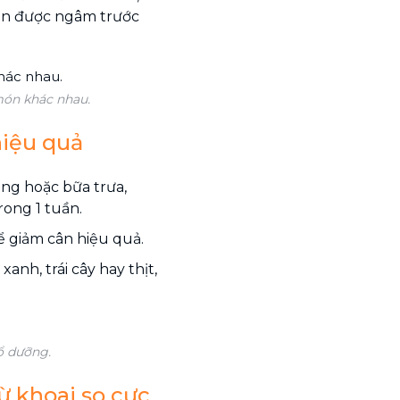
ọ cần được ngâm trước
món khác nhau.
hiệu quả
áng hoặc bữa trưa,
rong 1 tuần.
 giảm cân hiệu quả.
xanh, trái cây hay thịt,
ổ dưỡng.
ừ khoai sọ cực