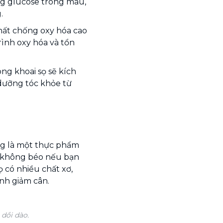
ng glucose trong máu,
.
hất chống oxy hóa cao
ình oxy hóa và tổn
ong khoai sọ sẽ kích
dưỡng tóc khỏe từ
ũng là một thực phẩm
sọ không béo nếu bạn
 có nhiều chất xơ,
ình giảm cân.
dồi dào.