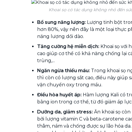
Khoai sọ có tác dụng không nhỏ đến sức
Bổ sung năng lượng:
Lượng tinh bột tro
hơn 80%, vậy nên đây là một loại thực 
năng lượng dồi dào.
Tăng cường hệ miễn dịch:
Khoai sọ với 
cao giúp cơ thể có khả năng chống lại 
trùng,...
Ngăn ngừa thiếu máu:
Trong khoai sọ ngo
thì còn có lượng sắt cao, điều này giúp 
vận chuyển oxy trong máu.
Điều hòa huyết áp:
Hàm lượng Kali có tr
bằng ion trong cơ thể, từ đó giảm áp lự
Dưỡng da, giảm stress:
Ăn khoai sọ còn
bởi lượng vitamin C và beta-carotene ca
thâm, nám và chống được sự lão hóa da