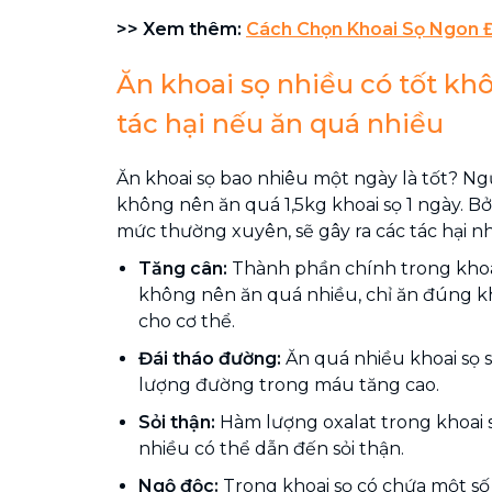
>> Xem thêm:
Cách Chọn Khoai Sọ Ngon 
Ăn khoai sọ nhiều có tốt k
tác hại nếu ăn quá nhiều
Ăn khoai sọ bao nhiêu một ngày là tốt? N
không nên ăn quá 1,5kg khoai sọ 1 ngày. B
mức thường xuyên, sẽ gây ra các tác hại n
Tăng cân:
Thành phần chính trong khoai
không nên ăn quá nhiều, chỉ ăn đúng kh
cho cơ thể.
Đái tháo đường:
Ăn quá nhiều khoai sọ 
lượng đường trong máu tăng cao.
Sỏi thận:
Hàm lượng oxalat trong khoai 
nhiều có thể dẫn đến sỏi thận.
Ngộ độc:
Trong khoai sọ có chứa một số 