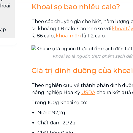
Khoai sọ bao nhiêu calo?
khoai
Theo các chuyên gia cho biết, hàm lượng c
sọ khoảng 118 calo. Cao hơn so với
khoai tâ
gặp
là 86 calo,
khoai môn
là 112 calo.
Khoai sọ là nguồn thực phẩm sạch đến 
Giá trị dinh dưỡng của khoai
Theo nghiên cứu về thành phần dinh dưỡn
nông nghiệp Hoa Kỳ
USDA
cho ra kết quả 
Trong 100g khoai sọ có:
Nước: 92,2g
Chất đạm: 2,72g
Chất béo: 0.41g