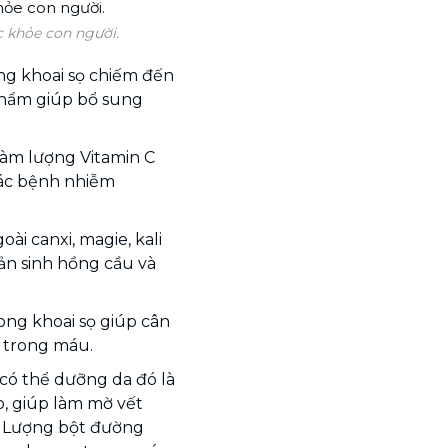
 khỏe con người.
ng khoai sọ chiếm đến
phẩm giúp bổ sung
hàm lượng Vitamin C
các bệnh nhiễm
ài canxi, magie, kali
sản sinh hồng cầu và
ong khoai sọ giúp cân
c trong máu.
 có thể dưỡng da đó là
o, giúp làm mờ vết
. Lượng bột đường