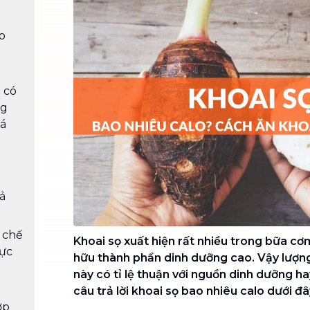
Chuyển nhà trọn gói, không lo dọn
dẹp nơi đi nơi đến
o
Vệ sinh công nghiệp
NEW
Vệ sinh chuyên nghiệp cho văn
phòng, nhà xưởng, công trình lớn
 có
ng
uá
ả
 chế
Khoai sọ xuất hiện rất nhiều trong bữa cơ
cực
hữu thành phần dinh dưỡng cao. Vậy lượng
này có tỉ lệ thuận với nguồn dinh dưỡng 
câu trả lời khoai sọ bao nhiêu calo dưới đâ
ợp