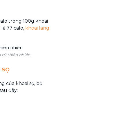
alo trong 100g khoai
y
là 77 calo,
khoai lang
từ thiên nhiên.
 sọ
g của khoai sọ, bộ
sau đây: