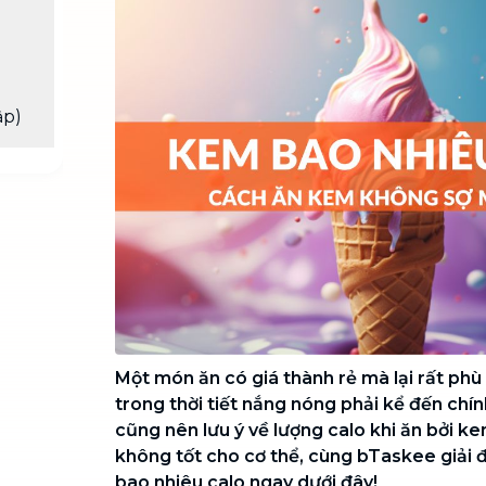
Chuyển nhà trọn gói, không lo dọn
dẹp nơi đi nơi đến
Vệ sinh công nghiệp
NEW
Vệ sinh chuyên nghiệp cho văn
ập)
phòng, nhà xưởng, công trình lớn
Một món ăn có giá thành rẻ mà lại rất phù 
trong thời tiết nắng nóng phải kể đến chín
cũng nên lưu ý về lượng calo khi ăn bởi k
không tốt cho cơ thể, cùng bTaskee giải
bao nhiêu calo ngay dưới đây!