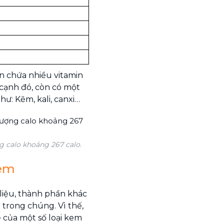
òn chứa nhiều vitamin
ên cạnh đó, còn có một
ư: Kẽm, kali, canxi…
g calo khoảng 267 calo.
kem
liệu, thành phần khác
 trong chúng. Vì thế,
 của một số loại kem