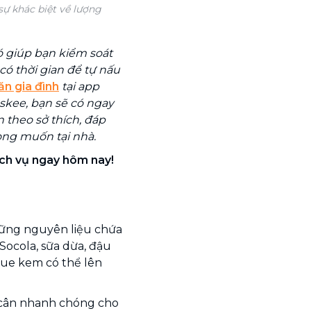
ự khác biệt về lượng
ó giúp bạn kiểm soát
có thời gian để tự nấu
ăn gia đình
tại app
askee, bạn sẽ có ngay
 theo sở thích, đáp
ng muốn tại nhà.
ịch vụ ngay hôm nay!
ững nguyên liệu chứa
Socola, sữa dừa, đậu
 que kem có thể lên
g cân nhanh chóng cho