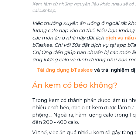
Kem làm từ những nguyên liệu khác nhau sẽ có s
calo.&nbsp;
Việc thường xuyên ăn uống ở ngoài rất kh
lượng calo nạp vào cơ thể. Nếu bạn không 
các món ăn ở nhà hãy đặt lịch
dịch vụ nấu 
bTaskee. Chỉ với 30s đặt dịch vụ tại app bT
Chị Ong đến giúp bạn chuẩn bị các món ăn
ứng lượng calo và dinh dưỡng như bạn mo
Tải ứng dụng bTaskee
và trải nghiệm d
Ăn kem có béo không?
Trong kem có thành phần được làm từ nh
nhiều chất béo, đặc biệt kem được làm từ: 
phộng,... Ngoài ra, hàm lượng calo trong 1
đến 200 - 400 calo.
Vì thế, việc ăn quá nhiều kem sẽ gây tăn