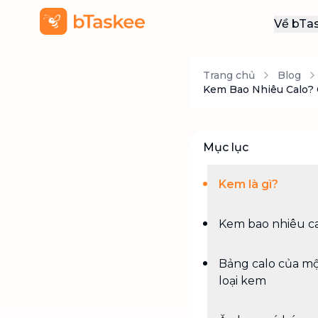
Về bTa
Giới
Trang chủ
Blog
Thôn
Kem Bao Nhiêu Calo?
Khu
Tuy
Mục lục
Liên
Kem là gì?
Kem bao nhiêu c
Bảng calo của mộ
loại kem