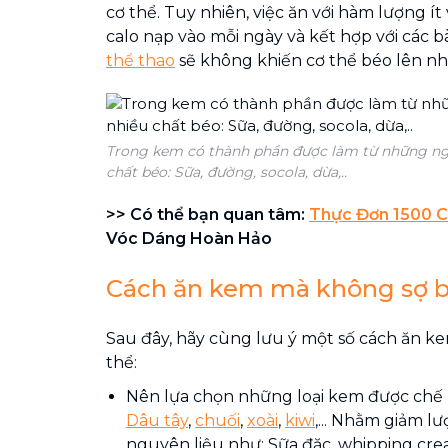
cơ thể. Tuy nhiên, việc ăn với hàm lượng ít
calo nạp vào mỗi ngày và kết hợp với các b
thể thao
sẽ không khiến cơ thể béo lên n
Trong kem có thành phần được làm từ những ng
chất béo: Sữa, đường, socola, dừa,..
>> Có thể bạn quan tâm:
Thực Đơn 1500 C
Vóc Dáng Hoàn Hảo
Cách ăn kem mà không sợ 
Sau đây, hãy cùng lưu ý một số cách ăn k
thể:
Nên lựa chọn những loại kem được chế bi
Dâu tây
,
c
h
uối
,
xoài
,
kiwi
,... Nhằm giảm l
nguyên liệu như: Sữa đặc, whipping cr