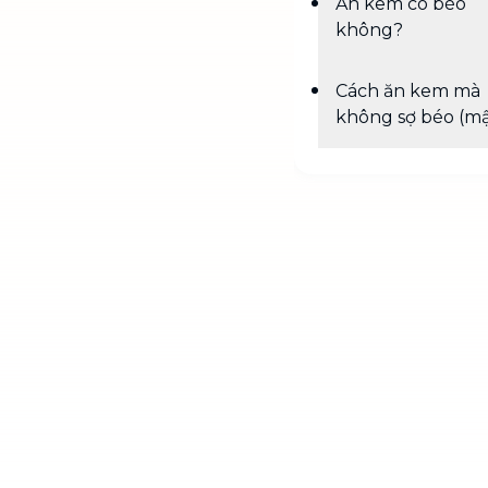
Ăn kem có béo
không?
Cách ăn kem mà
không sợ béo (m