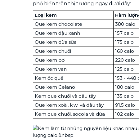
phổ biến trên thị trường ngay dưới đây:
Loại kem
Hàm lượn
Que kem chocolate
380 calo
Que kem đậu xanh
157 calo
Que kem dừa sữa
175 calo
Que kem chuối
160 calo
Que kem bơ
220 calo
Que kem vani
125 calo
Kem ốc quế
153 - 448 
Que kem Celano
180 calo
Kem que chuối và dâu tây
135 calo
Que kem xoài, kiwi và dâu tây
91,5 calo
Kem que chuối, socola và dừa
102 calo