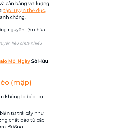
 và cân bằng với lượng
ài
tập luyện thể dục,
hanh chóng.
uyên liệu chứa nhiều
alo Mỗi Ngày
Sở Hữu
béo (mập)
em không lo béo, cụ
ến từ trái cây như:
ượng chất béo từ các
eam, đường…