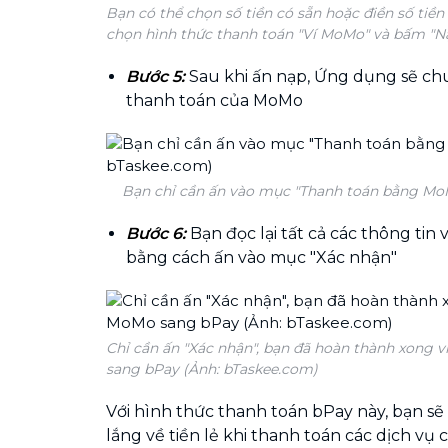
Bạn có thể chọn số tiền có sẵn hoặc điền số tiề
chọn hình thức thanh toán "Ví MoMo" và bấm "N
Bước 5:
Sau khi ấn nạp, Ứng dụng sẽ ch
thanh toán của MoMo
Bạn chỉ cần ấn vào mục "Thanh toán bằng Mo
Bước 6:
Bạn đọc lại tất cả các thông tin 
bằng cách ấn vào mục "Xác nhận"
Chỉ cần ấn "Xác nhận", bạn đã hoàn thành xong v
sang bPay (Ảnh: bTaskee.com)
Với hình thức thanh toán bPay này, bạn sẽ
lắng về tiền lẻ khi thanh toán các dịch vụ 