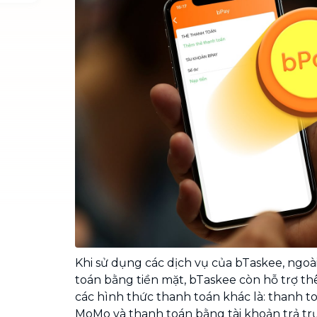
Chuyển nhà trọn gói, không lo dọn
dẹp nơi đi nơi đến
Vệ sinh công nghiệp
NEW
Vệ sinh chuyên nghiệp cho văn
phòng, nhà xưởng, công trình lớn
Khi sử dụng các dịch vụ của bTaskee, ngoà
toán bằng tiền mặt, bTaskee còn hỗ trợ 
các hình thức thanh toán khác là: thanh t
MoMo và thanh toán bằng tài khoản trả tr