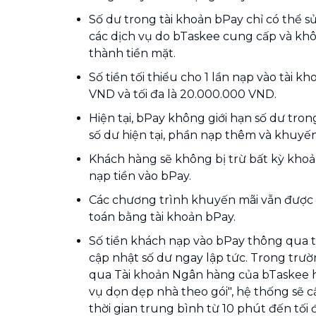
Số dư trong tài khoản bPay chỉ có thể 
các dịch vụ do bTaskee cung cấp và khô
thành tiền mặt.
Số tiền tối thiểu cho 1 lần nạp vào tài k
VND và tối đa là 20.000.000 VND.
Hiện tại, bPay không giới hạn số dư tro
số dư hiện tại, phần nạp thêm và khuyến
Khách hàng sẽ không bị trừ bất kỳ khoả
nạp tiền vào bPay.
Các chương trình khuyến mãi vẫn được
toán bằng tài khoản bPay.
Số tiền khách nạp vào bPay thông qua 
cập nhật số dư ngay lập tức. Trong tr
qua Tài khoản Ngân hàng của bTaskee h
vụ dọn dẹp nhà theo gói", hệ thống sẽ c
thời gian trung bình từ 10 phút đến tối 