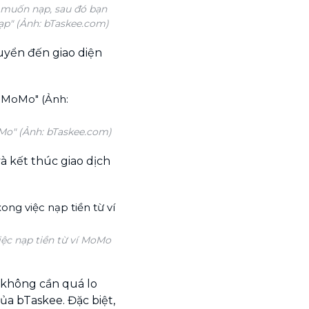
n muốn nạp, sau đó bạn
ạp" (Ảnh: bTaskee.com)
uyển đến giao diện
Mo" (Ảnh: bTaskee.com)
và kết thúc giao dịch
iệc nạp tiền từ ví MoMo
 không cần quá lo
của bTaskee. Đặc biệt,