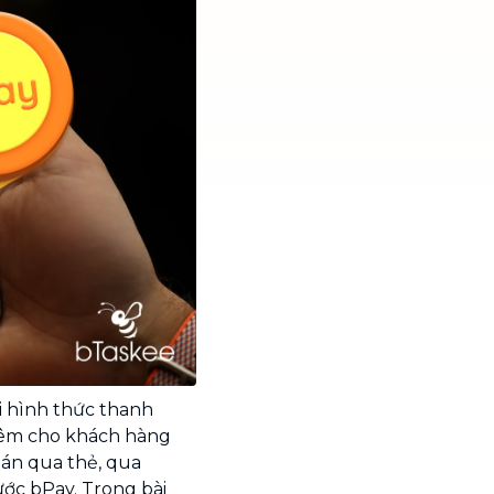
i hình thức thanh
thêm cho khách hàng
oán qua thẻ, qua
ước bPay. Trong bài