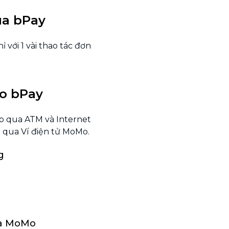
ua bPay
 với 1 vài thao tác đơn
ào bPay
ạp qua ATM và Internet
n qua Ví điện tử MoMo.
g
ua MoMo