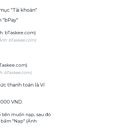
mục "Tài khoản"
n "bPay"
Ảnh: bTaskee.com)
h: bTaskee.com)
ức thanh toán là Ví
0.000 VND.