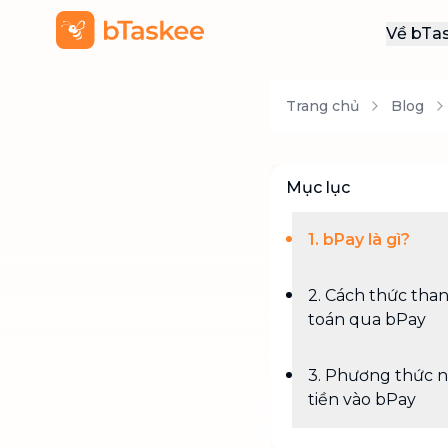
Về bTa
Giới
Trang chủ
Blog
Thôn
Khu
Tuy
Mục lục
Liên
1. bPay là gì?
2. Cách thức tha
toán qua bPay
3. Phương thức 
tiền vào bPay