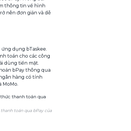
m thông tin về hình
rở nên đơn giản và dễ
n ứng dụng bTaskee.
anh toán cho các công
i dùng tiền mặt.
 khoản bPay thông qua
 ngân hàng có tính
và MoMo.
c thanh toán qua bPay của