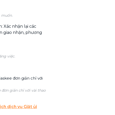
g muốn.
: Xác nhận lại các
gian giao nhận, phương
ăng việc.
 đơn giản chỉ với vài thao
ịch dịch vụ Giặt ủi