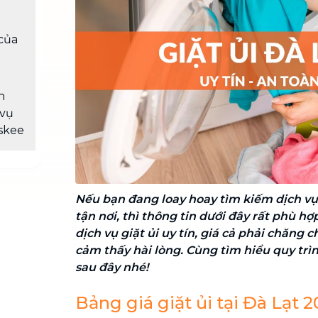
Chuyển nhà trọn gói, không lo dọn
dẹp nơi đi nơi đến
 của
Vệ sinh công nghiệp
NEW
Vệ sinh chuyên nghiệp cho văn
phòng, nhà xưởng, công trình lớn
h
 vụ
askee
Nếu bạn đang loay hoay tìm kiếm dịch vụ 
tận nơi, thì thông tin dưới đây rất phù hợ
dịch vụ giặt ủi uy tín, giá cả phải chăng 
cảm thấy hài lòng. Cùng tìm hiểu quy trì
sau đây nhé!
Bảng giá giặt ủi tại Đà Lạt 