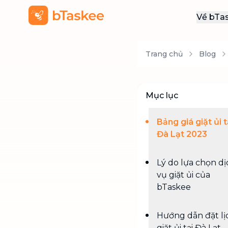
Về bTa
Giới
Trang chủ
Blog
Thôn
Khu
Tuy
Mục lục
Liên
Bảng giá giặt ủi t
Đà Lạt 2023
Lý do lựa chọn dị
vụ giặt ủi của
bTaskee
Hướng dẫn đặt lị
giặt ủi tại Đà Lạt