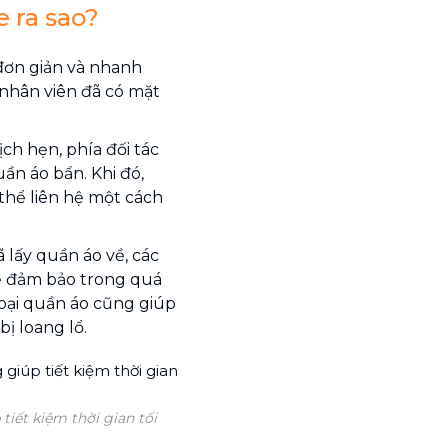
e ra sao?
c đơn giản và nhanh
 nhân viên đã có mặt
ịch hẹn, phía đối tác
ần áo bẩn. Khi đó,
 thể liên hệ một cách
ã lấy quần áo về, các
để đảm bảo trong quá
loại quần áo cũng giúp
ị loang lổ.
tiết kiệm thời gian tối