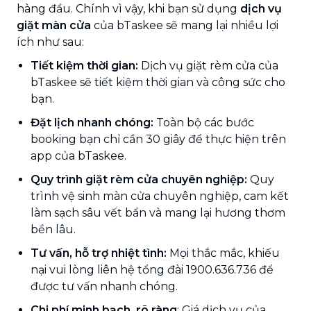
hàng đầu. Chính vì vậy, khi bạn sử dụng
dịch vụ
giặt màn cửa
của bTaskee sẽ mang lại nhiều lợi
ích như sau:
Tiết kiệm thời gian:
Dịch vụ giặt rèm cửa của
bTaskee sẽ tiết kiệm thời gian và công sức cho
bạn.
Đặt lịch nhanh chóng:
Toàn bộ các bước
booking bạn chỉ cần 30 giây để thực hiện trên
app của bTaskee.
Quy trình giặt rèm cửa chuyên nghiệp:
Quy
trình vệ sinh màn cửa chuyên nghiệp, cam kết
làm sạch sâu vết bẩn và mang lại hương thơm
bền lâu.
Tư vấn, hỗ trợ nhiệt tình:
Mọi thắc mắc, khiếu
nại vui lòng liên hệ tổng đài 1900.636.736 để
được tư vấn nhanh chóng.
Chi phí minh bạch, rõ ràng
: Giá dịch vụ của