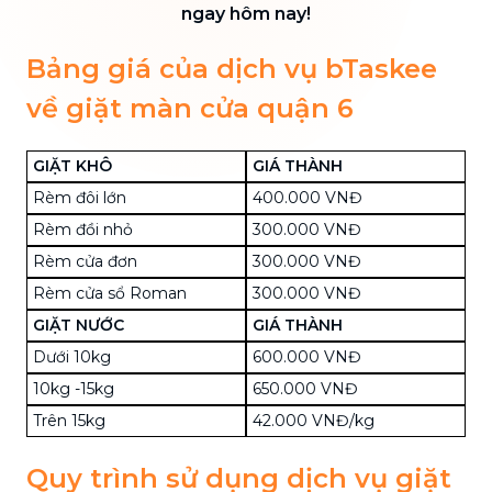
ngay hôm nay!
Bảng giá của dịch vụ bTaskee
về giặt màn cửa quận 6
GIẶT KHÔ
GIÁ THÀNH
Rèm đôi lớn
400.000 VNĐ
Rèm đồi nhỏ
300.000 VNĐ
Rèm cửa đơn
300.000 VNĐ
Rèm cửa sổ Roman
300.000 VNĐ
GIẶT NƯỚC
GIÁ THÀNH
Dưới 10kg
600.000 VNĐ
10kg -15kg
650.000 VNĐ
Trên 15kg
42.000 VNĐ/kg
Quy trình sử dụng dịch vụ giặt