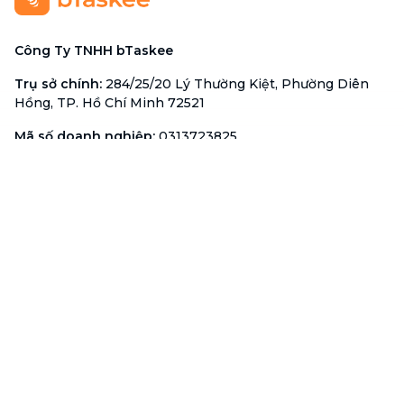
Công Ty TNHH bTaskee
Trụ sở chính
:
284/25/20 Lý Thường Kiệt, Phường Diên
Hồng, TP. Hồ Chí Minh 72521
Mã số doanh nghiệp
:
0313723825
Đại Diện Công Ty
:
Ông Đỗ Đắc Nhân Tâm
Chức vụ
:
Giám Đốc
Hotline
:
1900 636 736
Hỗ trợ khách hàng
:
support@btaskee.com
Hỗ trợ doanh nghiệp
:
btaskee4biz.vn@btaskee.com
Việt Nam
Hỗ trợ
Liên hệ
Khiếu nại