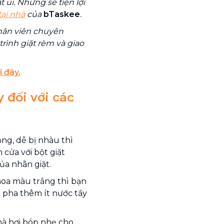
ủi. Nhưng sẽ tiện lợi
tại nhà
của
bTaskee
.
nhân viên chuyên
rình giặt rèm và giao
i đây.
 đối với các
ng, dễ bị nhàu thì
m cửa với bột giặt
a nhãn giặt.
hoa màu trắng thì bạn
 pha thêm ít nước tẩy
mà hơi bóp nhẹ cho