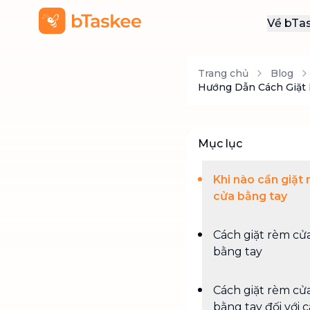
Về bTa
Giới
Trang chủ
Blog
Thôn
Hướng Dẫn Cách Giặt 
Khu
Tuy
Mục lục
Liên
Khi nào cần giặt
cửa bằng tay
Cách giặt rèm cử
bằng tay
Cách giặt rèm cử
bằng tay đối với 