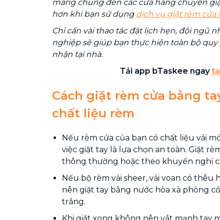
mang chúng đến các cửa hàng chuyên giặt 
hơn khi bạn sử dụng
dịch vụ giặt rèm cửa 
Chỉ cần vài thao tác đặt lịch hẹn, đội ngũ 
nghiệp sẽ giúp bạn thực hiện toàn bộ quy t
nhận tại nhà.
Tải app bTaskee ngay
tạ
Cách giặt rèm cửa bằng tay
chất liệu rèm
Nếu rèm cửa của bạn có chất liệu vải mỏ
việc giặt tay là lựa chọn an toàn. Giặt rè
thông thường hoặc theo khuyến nghị củ
Nếu bộ rèm vải sheer, vải voan có thêu 
nên giặt tay bằng nước hòa xà phòng có
trắng.
Khi giặt xong không nên vắt mạnh tay 