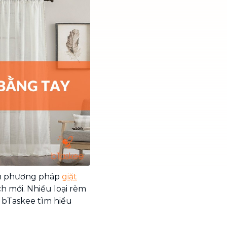
họn phương pháp
giặt
h mới. Nhiều loại rèm
g bTaskee tìm hiểu