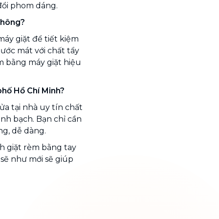
đổi phom dáng.
 không?
áy giặt để tiết kiệm
nước mát với chất tẩy
èm bằng máy giặt hiệu
phố Hồ Chí Minh?
a tại nhà uy tín chất
inh bạch. Bạn chỉ cần
ng, dễ dàng.
h giặt rèm bằng tay
sẽ như mới sẽ giúp