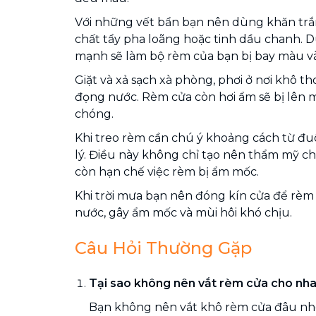
Với những vết bẩn bạn nên dùng khăn trắn
chất tẩy pha loãng hoặc tinh dầu chanh. D
mạnh sẽ làm bộ rèm của bạn bị bay màu và 
Giặt và xả sạch xà phòng, phơi ở nơi khô th
đọng nước. Rèm cửa còn hơi ẩm sẽ bị lên
chóng.
Khi treo rèm cần chú ý khoảng cách từ đu
lý. Điều này không chỉ tạo nên thẩm mỹ c
còn hạn chế việc rèm bị ẩm mốc.
Khi trời mưa bạn nên đóng kín cửa để rèm
nước, gây ẩm mốc và mùi hôi khó chịu.
Câu Hỏi Thường Gặp
Tại sao không nên vắt rèm cửa cho nh
Bạn không nên vắt khô rèm cửa đâu nhé