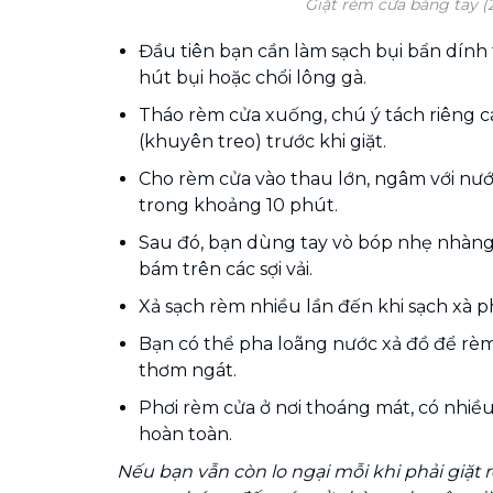
Giặt rèm cửa bằng tay (
Đầu tiên bạn cần làm sạch bụi bẩn dín
hút bụi hoặc chổi lông gà.
Tháo rèm cửa xuống, chú ý tách riêng c
(khuyên treo) trước khi giặt.
Cho rèm cửa vào thau lớn, ngâm với nướ
trong khoảng 10 phút.
Sau đó, bạn dùng tay vò bóp nhẹ nhàng 
bám trên các sợi vải.
Xả sạch rèm nhiều lần đến khi sạch xà 
Bạn có thể pha loãng nước xả đồ để rè
thơm ngát.
Phơi rèm cửa ở nơi thoáng mát, có nhiề
hoàn toàn.
Nếu bạn vẫn còn lo ngại mỗi khi phải giặt 