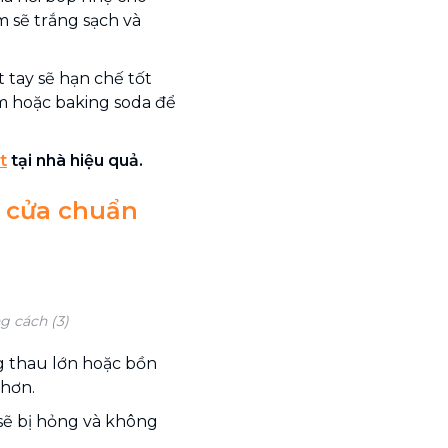
m sẽ trắng sạch và
 tay sẽ hạn chế tốt
m hoặc baking soda để
t
tại nhà hiệu quả
.
m cửa chuẩn
g cách (3)
g thau lớn hoặc bồn
 hơn.
sẽ bị hỏng và không