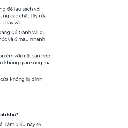
g để lau sạch với
ùng các chất tẩy rửa
cháy vải.
oáng để tránh vải bị
 mốc và ố màu nhanh
ôi rèm với mặt sàn hợp
ho không gian sống mà
 cửa không bị dính
anh khô?
. Làm điều này sẽ