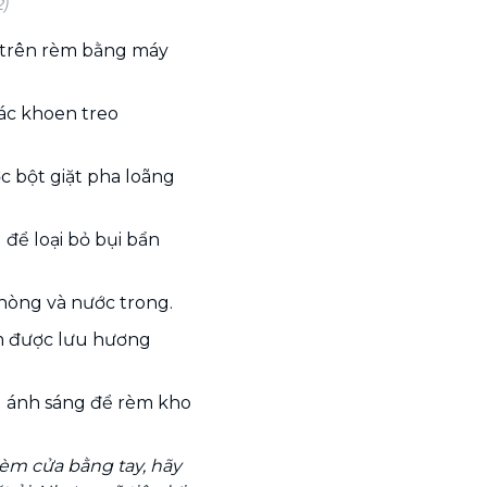
2)
h trên rèm bằng máy
ác khoen treo
c bột giặt pha loãng
để loại bỏ bụi bẩn
phòng và nước trong.
m được lưu hương
u ánh sáng để rèm kho
rèm cửa bằng tay, hãy