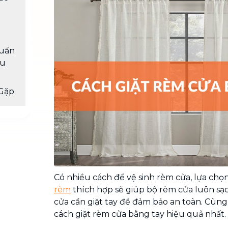
Chuyển nhà trọn gói, không lo dọn
dẹp nơi đi nơi đến
Vệ sinh công nghiệp
NEW
Vệ sinh chuyên nghiệp cho văn
huẩn
phòng, nhà xưởng, công trình lớn
àu
Gặp
Có nhiều cách để vệ sinh rèm cửa, lựa c
rèm
thích hợp sẽ giúp bộ rèm cửa luôn sạc
cửa cần giặt tay để đảm bảo an toàn. Cùn
cách giặt rèm cửa bằng tay hiệu quả nhất.