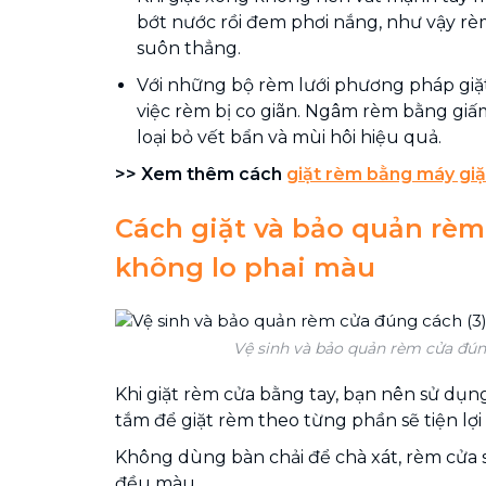
bớt nước rồi đem phơi nắng, như vậy rè
suôn thẳng.
Với những bộ rèm lưới phương pháp giặt
việc rèm bị co giãn. Ngâm rèm bằng giấ
loại bỏ vết bẩn và mùi hôi hiệu quả.
>>
Xem thêm cách
giặt
r
èm bằng máy giặ
Cách giặt và bảo quản rè
không lo phai màu
Vệ sinh và bảo quản rèm cửa đún
Khi giặt rèm cửa bằng tay, bạn nên sử dụn
tắm để giặt rèm theo từng phần sẽ tiện lợi
Không dùng bàn chải để chà xát, rèm cửa 
đều màu.