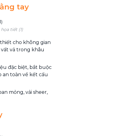
bằng tay
ọa tiết (1)
 thiết cho không gian
 vất vả trong khâu
iệu đặc biệt, bắt buộc
 an toàn về kết cấu
voan mỏng, vải sheer,
y