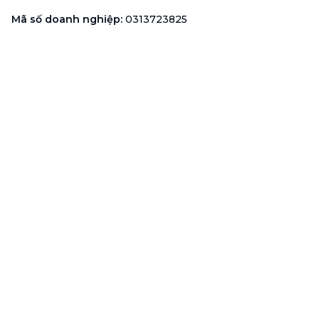
Mã số doanh nghiệp
:
0313723825
Đại Diện Công Ty
:
Ông Đỗ Đắc Nhân Tâm
Chức vụ
:
Giám Đốc
Hotline
:
1900 636 736
Hỗ trợ khách hàng
:
support@btaskee.com
Hỗ trợ doanh nghiệp
:
btaskee4biz.vn@btaskee.com
Việt Nam
Hỗ trợ
Liên hệ
Khiếu nại
Công ty