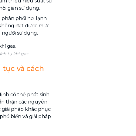
iảm thiểu hiệu suất sử
ời gian sử dụng.
 phân phối hơi lạnh
 không đạt được mức
 người sử dụng.
ích tụ khí gas.
n tục và cách
ịnh có thể phát sinh
cẩn thận các nguyên
c giải pháp khắc phục
phổ biến và giải pháp