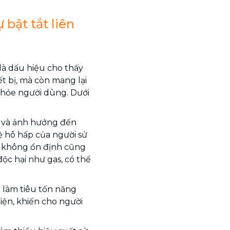
 bật tắt liên
 là dấu hiệu cho thấy
t bị, mà còn mang lại
khỏe người dùng. Dưới
u và ảnh hưởng đến
ệ hô hấp của người sử
g không ổn định cũng
độc hại như gas, có thể
 làm tiêu tốn năng
iện, khiến cho người