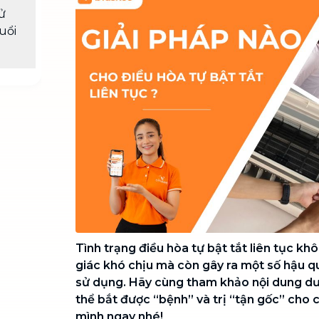
Chuyển nhà trọn gói, không lo dọn
sử
dẹp nơi đi nơi đến
uổi
Vệ sinh công nghiệp
NEW
Vệ sinh chuyên nghiệp cho văn
phòng, nhà xưởng, công trình lớn
Tình trạng điều hòa tự bật tắt liên tục kh
giác khó chịu mà còn gây ra một số hậu qu
sử dụng.
Hãy cùng tham khảo nội dung dư
thể bắt được “bệnh” và trị “tận gốc” cho 
mình ngay nhé!