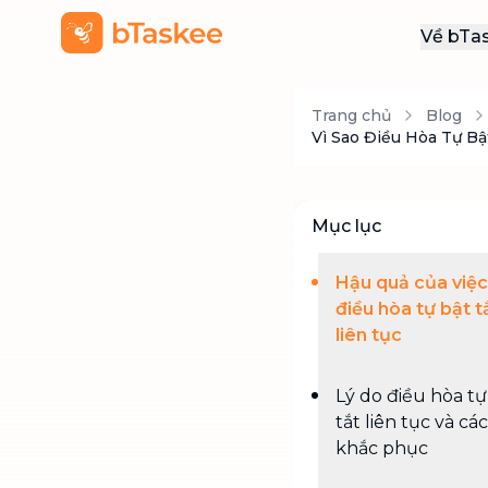
Về bTa
Giới
Trang chủ
Blog
Thôn
Vì Sao Điều Hòa Tự B
Khu
Tuy
Mục lục
Liên
Hậu quả của việc
điều hòa tự bật t
liên tục
Lý do điều hòa tự
tắt liên tục và cá
khắc phục