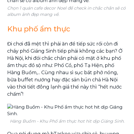
Chọn 1 quán cafe decor Noel để check in chắc chắn sẽ có
album ảnh đẹp mang về.
Khu phố ẩm thực
Đi chơi đã mệt thì phải ăn để tiếp sức rồi còn đi
cháy phố Giáng Sinh tiếp phải không các bạn? Ở
Hà Nội, khi đói chắc chắn phải có mặt ở khu phố
ẩm thực đồ sộ như: Phố Cổ, phố Tạ Hiện, phố
Hàng Buồm,... Cùng nhau sì sục bát phở nóng,
bữa buffet nướng hay đặc sản bún chả Hà Nội
vào thời tiết đông lạnh giá thế này thì “hết nước
chấm”!
Hàng Buồm - Khu Phố ẩm thực hot hit dịp Giáng Sinh.
Qua nội dung mà bTaskee vừa chia sẻ, hy vọng