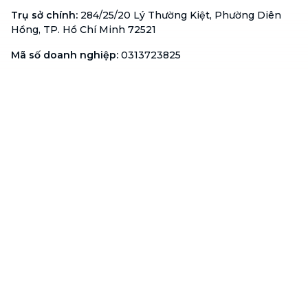
Trụ sở chính
:
284/25/20 Lý Thường Kiệt, Phường Diên
Hồng, TP. Hồ Chí Minh 72521
Mã số doanh nghiệp
:
0313723825
Đại Diện Công Ty
:
Ông Đỗ Đắc Nhân Tâm
Chức vụ
:
Giám Đốc
Hotline
:
1900 636 736
Hỗ trợ khách hàng
:
support@btaskee.com
Hỗ trợ doanh nghiệp
:
btaskee4biz.vn@btaskee.com
Việt Nam
Hỗ trợ
Liên hệ
Khiếu nại