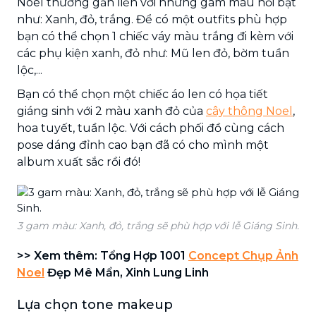
Noel thường gắn liền với những gam màu nổi bật
như: Xanh, đỏ, trắng. Để có một outfits phù hợp
bạn có thể chọn 1 chiếc váy màu trắng đi kèm với
các phụ kiện xanh, đỏ như: Mũ len đỏ, bờm tuần
lộc,...
Bạn có thể chọn một chiếc áo len có họa tiết
giáng sinh với 2 màu xanh đỏ của
cây thông Noel
,
hoa tuyết, tuần lộc. Với cách phối đồ cùng cách
pose dáng đỉnh cao bạn đã có cho mình một
album xuất sắc rồi đó!
3 gam màu: Xanh, đỏ, trắng sẽ phù hợp với lễ Giáng Sinh.
>> Xem thêm: Tổng Hợp 1001
Concept Chụp Ảnh
Noel
Đẹp Mê Mẩn, Xinh Lung Linh
Lựa chọn tone makeup