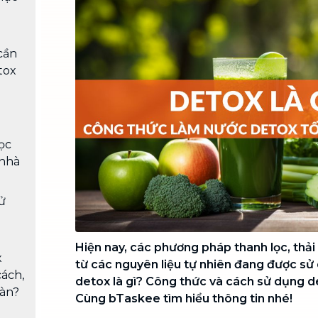
Chuyển nhà trọn gói, không lo dọn
dẹp nơi đi nơi đến
Vệ sinh công nghiệp
NEW
cần
Vệ sinh chuyên nghiệp cho văn
tox
phòng, nhà xưởng, công trình lớn
ọc
 nhà
sử
Hiện nay, các phương pháp thanh lọc, thải 
x
từ các nguyên liệu tự nhiên đang được sử
cách,
detox là gì? Công thức và cách sử dụng d
oàn?
Cùng bTaskee tìm hiểu thông tin nhé!