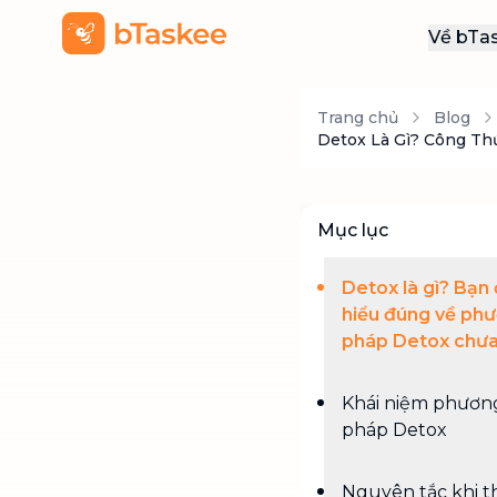
Về bTa
Giới
Trang chủ
Blog
Thôn
Detox Là Gì? Công Th
Khu
Tuy
Mục lục
Liên
Detox là gì? Bạn
hiểu đúng về ph
pháp Detox chư
Khái niệm phươn
pháp Detox
Nguyên tắc khi t