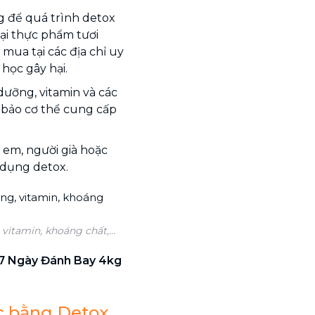
g để quá trình detox
ại thực phẩm tươi
mua tại các địa chỉ uy
 học gây hại.
dưỡng, vitamin và các
m bảo cơ thể cung cấp
 em, người già hoặc
 dụng detox.
itamin, khoáng chất,...
7 Ngày Đánh Bay 4kg
ộc bằng Detox