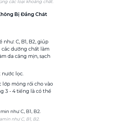
ng các loại khoáng chất.
Không Bị Đắng Chát
 như: C, B1, B2, giúp
 có các dưỡng chất làm
làm da căng mịn, sạch
t nước lọc.
 lớp mỏng rồi cho vào
 3 - 4 tiếng là có thể
amin như C, B1, B2.