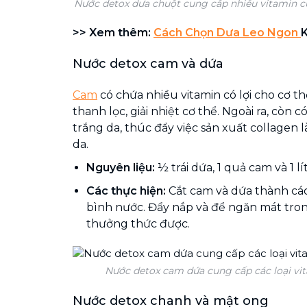
Nước detox dưa chuột cung cấp nhiều vitamin cù
>> Xem thêm:
Cách Chọn Dưa Leo Ngon
Nước detox cam và dứa
Cam
có chứa nhiều vitamin có lợi cho cơ thể
thanh lọc, giải nhiệt cơ thể. Ngoài ra, còn
trắng da, thúc đẩy việc sản xuất collagen 
da.
Nguyên liệu:
½ trái dứa, 1 quả cam và 1 lí
Các thực hiện:
Cắt cam và dứa thành các
bình nước. Đẩy nắp và để ngăn mát trong
thưởng thức được.
Nước detox cam dứa cung cấp các loại vit
Nước detox chanh và mật ong