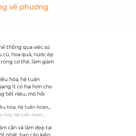
úng về phương
hể thông qua việc sử
u củ, hoa quả, nước ép
 trong cơ thể, làm giảm
tiêu hóa, hệ tuần
sang ít có hại hơn cho
 tiết niệu, mồ hôi.
 hóa, hệ tuần hoàn,...
ảm cân và làm đẹp tại
ốt nhất, bạn cần kiên