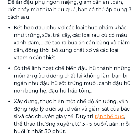
Để ăn đậu phụ ngon miệng, giảm cân an toàn,
đốt cháy mỡ thừa hiệu quả, bạn có thể áp dụng 3
cách sau:
Kết hợp đậu phụ với các loại thực phẩm khác
như trứng, sữa, trái cây, các loại rau củ có màu
xanh đậm,… để tạo ra bữa ăn cân bằng và giảm
cân, đồng thời, bổ sung chất xơ và các loại
vitamin cần thiết.
Có thể linh hoạt chế biến đậu hũ thành những
món ăn giàu dưỡng chất lại không làm bạn bị
ngán như đậu hũ sốt trứng muối, canh đậu hũ
non bông hẹ, đậu hũ hấp tôm,…
Xây dựng, thực hiện một chế độ ăn uống, vận
động hợp lý dưới sự tư vấn và giám sát của bác
sĩ và các chuyên gia y tế. Duy trì
tập thể dục
,
thể thao thường xuyên, từ 3 - 5 buổi/tuần, mỗi
buổi ít nhất 30 phút.