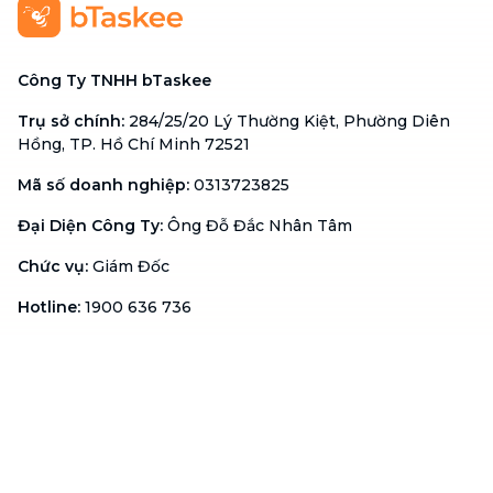
Công Ty TNHH bTaskee
Trụ sở chính
:
284/25/20 Lý Thường Kiệt, Phường Diên
Hồng, TP. Hồ Chí Minh 72521
Mã số doanh nghiệp
:
0313723825
Đại Diện Công Ty
:
Ông Đỗ Đắc Nhân Tâm
Chức vụ
:
Giám Đốc
Hotline
:
1900 636 736
Hỗ trợ khách hàng
:
support@btaskee.com
Hỗ trợ doanh nghiệp
:
btaskee4biz.vn@btaskee.com
Việt Nam
Hỗ trợ
Liên hệ
Khiếu nại