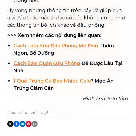
trọng hơn.
Hy vọng những thông tin trên đây đã giúp bạn
giải đáp thắc mắc ăn lạc có béo không cũng như
các thông tin bổ ích khác về đậu phộng!
>>> Xem thêm các nội dung liên quan:
Cách Làm Sữ
a
Đậu Phộng Mè Đen
Thơm
Ngon, Bổ Dưỡng
Cách Bảo Quản Đậu Phộng
Để Được Lâu Tại
Nhà
1 Quả Trứng Gà
B
ao Nhiêu Calo
? Mẹo Ăn
Trứng Giảm Cân
Hình ảnh: Sưu tầm.
Chia sẻ bài viết này!