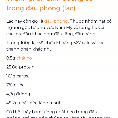
trong đậu phộng (lạc)
Lạc hay còn gọi là
đậu p
hộng
. Thuộc nhóm hạt có
nguồn gốc từ khu vực Nam Mỹ và cùng họ với
các loại đậu khác như: đâu lăng, đậu nành…
Trong 100g lạc sẽ chứa khoảng 567 calo và các
thành phần khác như:
8.5g
chất xơ
.
25.8g protein.
16,1g carbs.
7% nước.
4,7g đường.
49,2g chất béo lành mạnh.
Có thể thấy hàm lượng chất béo trong đậu