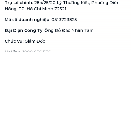
Trụ sở chính
:
284/25/20 Lý Thường Kiệt, Phường Diên
Hồng, TP. Hồ Chí Minh 72521
Mã số doanh nghiệp
:
0313723825
Đại Diện Công Ty
:
Ông Đỗ Đắc Nhân Tâm
Chức vụ
:
Giám Đốc
Hotline
:
1900 636 736
Hỗ trợ khách hàng
:
support@btaskee.com
Hỗ trợ doanh nghiệp
:
btaskee4biz.vn@btaskee.com
Việt Nam
Hỗ trợ
Liên hệ
Khiếu nại