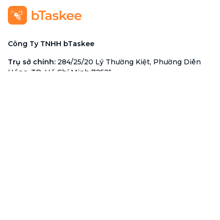
Công Ty TNHH bTaskee
Trụ sở chính
:
284/25/20 Lý Thường Kiệt, Phường Diên
Hồng, TP. Hồ Chí Minh 72521
Mã số doanh nghiệp
:
0313723825
Đại Diện Công Ty
:
Ông Đỗ Đắc Nhân Tâm
Chức vụ
:
Giám Đốc
Hotline
:
1900 636 736
Hỗ trợ khách hàng
:
support@btaskee.com
Hỗ trợ doanh nghiệp
:
btaskee4biz.vn@btaskee.com
Việt Nam
Hỗ trợ
Liên hệ
Khiếu nại