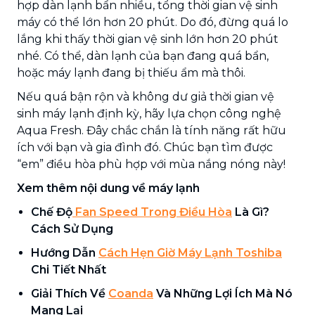
hợp dàn lạnh bẩn nhiều, tổng thời gian vệ sinh
máy có thể lớn hơn 20 phút. Do đó, đừng quá lo
lắng khi thấy thời gian vệ sinh lớn hơn 20 phút
nhé. Có thể, dàn lạnh của bạn đang quá bẩn,
hoặc máy lạnh đang bị thiếu ẩm mà thôi.
Nếu quá bận rộn và không dư giả thời gian vệ
sinh máy lạnh định kỳ, hãy lựa chọn công nghệ
Aqua Fresh. Đây chắc chắn là tính năng rất hữu
ích với bạn và gia đình đó. Chúc bạn tìm được
“em” điều hòa phù hợp với mùa nắng nóng này!
Xem thêm nội dung về máy lạnh
Chế Độ
Fan Speed Trong Điều Hòa
Là Gì?
Cách Sử Dụng
Hướng Dẫn
Cách Hẹn Giờ Máy Lạnh Toshiba
Chi Tiết Nhất
Giải Thích Về
Coanda
Và Những Lợi Ích Mà Nó
Mang Lại