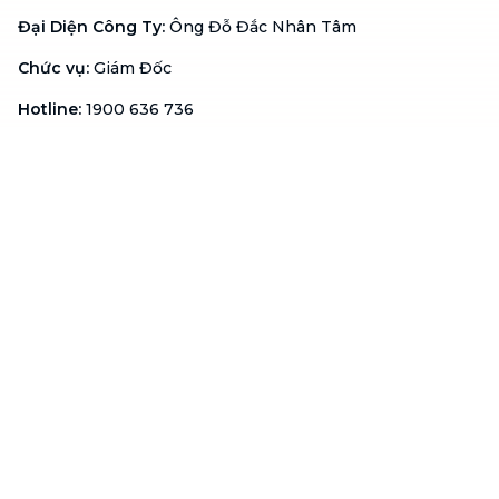
Đại Diện Công Ty
:
Ông Đỗ Đắc Nhân Tâm
Chức vụ
:
Giám Đốc
Hotline
:
1900 636 736
Hỗ trợ khách hàng
:
support@btaskee.com
Hỗ trợ doanh nghiệp
:
btaskee4biz.vn@btaskee.com
Việt Nam
Hỗ trợ
Liên hệ
Khiếu nại
Công ty
Về bTaskee
Liên hệ