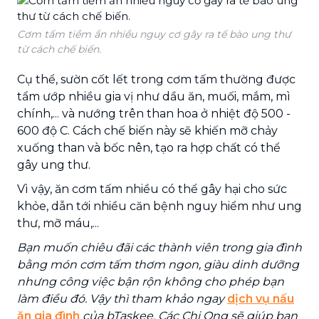
Cơm tấm tiềm ẩn nhiều nguy cơ gây ra tế bào ung thư
từ cách chế biến.
Cụ thể, sườn cốt lết trong cơm tấm thường được
tẩm ướp nhiều gia vị như dầu ăn, muối, mắm, mì
chính,... và nướng trên than hoa ở nhiệt độ 500 -
600 độ C. Cách chế biến này sẽ khiến mỡ chảy
xuống than và bốc nên, tạo ra hợp chất có thể
gây ung thư.
Vì vậy, ăn cơm tấm nhiều có thể gây hại cho sức
khỏe, dẫn tới nhiều căn bệnh nguy hiểm như ung
thư, mỡ máu,...
Bạn muốn chiêu đãi các thành viên trong gia đình
bằng món cơm tấm thơm ngon, giàu dinh dưỡng
nhưng công việc bận rộn không cho phép bạn
làm điều đó. Vậy thì tham khảo ngay
dịch vụ nấu
ăn gia đình
của bTaskee. Các Chị Ong sẽ giúp bạn