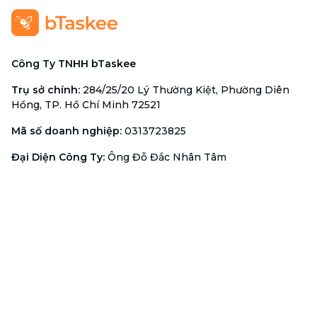
Công Ty TNHH bTaskee
Trụ sở chính
:
284/25/20 Lý Thường Kiệt, Phường Diên
Hồng, TP. Hồ Chí Minh 72521
Mã số doanh nghiệp
:
0313723825
Đại Diện Công Ty
:
Ông Đỗ Đắc Nhân Tâm
Chức vụ
:
Giám Đốc
Hotline
:
1900 636 736
Hỗ trợ khách hàng
:
support@btaskee.com
Hỗ trợ doanh nghiệp
:
btaskee4biz.vn@btaskee.com
Việt Nam
Hỗ trợ