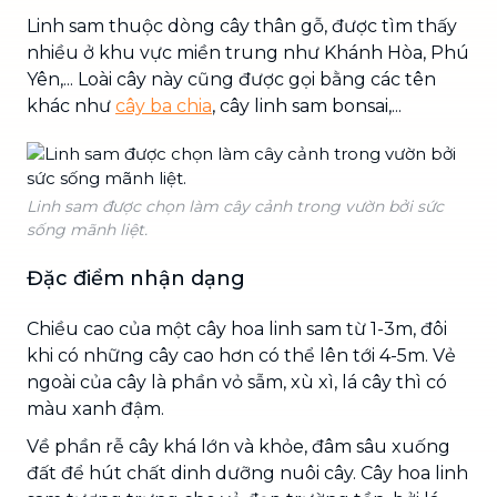
Linh sam thuộc dòng cây thân gỗ, được tìm thấy
nhiều ở khu vực miền trung như Khánh Hòa, Phú
Yên,... Loài cây này cũng được gọi bằng các tên
khác như
cây ba chia
, cây linh sam bonsai,...
Linh sam được chọn làm cây cảnh trong vườn bởi sức
sống mãnh liệt.
Đặc điểm nhận dạng
Chiều cao của một cây hoa linh sam từ 1-3m, đôi
khi có những cây cao hơn có thể lên tới 4-5m. Vẻ
ngoài của cây là phần vỏ sẫm, xù xì, lá cây thì có
màu xanh đậm.
Về phần rễ cây khá lớn và khỏe, đâm sâu xuống
đất để hút chất dinh dưỡng nuôi cây. Cây hoa linh