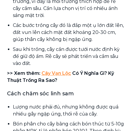
trưởng, vì đây là môi trường thích hợp để rễ
cây cắm sâu. Cần lựa chọn vị trí có nhiều ánh
sáng mặt trời.
Các bước trồng cây đó là đắp một ụ lớn đất lên,
đất vun lên cách mặt đất khoảng 20-30 cm,
giúp thân cây không bị ngập úng.
Sau khi trồng, cây cần được tưới nước định kỳ
để giữ độ ẩm. Rễ cây sẽ phát triển và cắm sâu
vào đất.
>> Xem thêm:
Cây Vạn Lộc
Có Ý Nghĩa Gì? Kỹ
Thuật Trồng Ra Sao?
Cách chăm sóc linh sam
Lượng nước phải đủ, nhưng không được quá
nhiều gây ngập úng, thối rễ của cây.
Bón phân cho cây bằng cách bón thúc từ 5-10g
phân NPK, tỉ lệ phân bón 20:10:1. Theo định kỳ