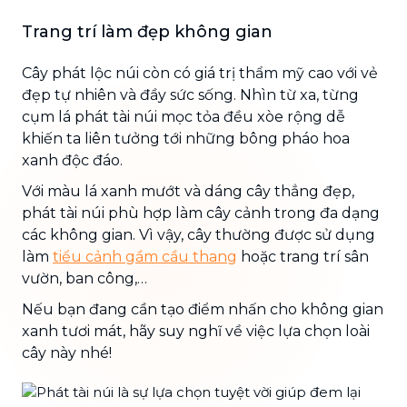
Trang trí làm đẹp không gian
Cây phát lộc núi còn có giá trị thẩm mỹ cao với vẻ
đẹp tự nhiên và đầy sức sống. Nhìn từ xa, từng
cụm lá phát tài núi mọc tỏa đều xòe rộng dễ
khiến ta liên tưởng tới những bông pháo hoa
xanh độc đáo.
Với màu lá xanh mướt và dáng cây thẳng đẹp,
phát tài núi phù hợp làm cây cảnh trong đa dạng
các không gian. Vì vậy, cây thường được sử dụng
làm
tiểu cảnh gầm cầu thang
hoặc trang trí sân
vườn, ban công,…
Nếu bạn đang cần tạo điểm nhấn cho không gian
xanh tươi mát, hãy suy nghĩ về việc lựa chọn loài
cây này nhé!