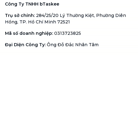
Công Ty TNHH bTaskee
Trụ sở chính
:
284/25/20 Lý Thường Kiệt, Phường Diên
Hồng, TP. Hồ Chí Minh 72521
Mã số doanh nghiệp
:
0313723825
Đại Diện Công Ty
:
Ông Đỗ Đắc Nhân Tâm
Chức vụ
:
Giám Đốc
Hotline
:
1900 636 736
Hỗ trợ khách hàng
:
support@btaskee.com
Hỗ trợ doanh nghiệp
:
btaskee4biz.vn@btaskee.com
Việt Nam
Hỗ trợ
Liên hệ
Khiếu nại