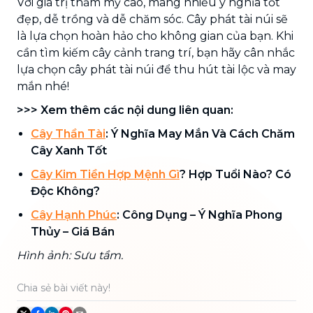
Với giá trị thẩm mỹ cao, mang nhiều ý nghĩa tốt
đẹp, dễ trồng và dễ chăm sóc. Cây phát tài núi sẽ
là lựa chọn hoàn hảo cho không gian của bạn. Khi
cần tìm kiếm cây cảnh trang trí, bạn hãy cân nhắc
lựa chọn cây phát tài núi để thu hút tài lộc và may
mắn nhé!
>>> Xem thêm các nội dung liên quan:
Cây Thần Tài
: Ý Nghĩa May Mắn Và Cách Chăm
Cây Xanh Tốt
Cây Kim Tiền Hợp Mệnh Gì
? Hợp Tuổi Nào? Có
Độc Không?
Cây Hạnh Phúc
: Công Dụng – Ý Nghĩa Phong
Thủy – Giá Bán
Hình ảnh: Sưu tầm.
Chia sẻ bài viết này!