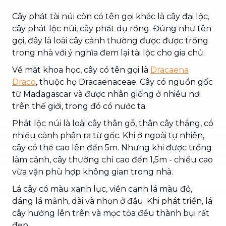
Cây phát tài núi còn có tên gọi khác là cây đại lộc,
cây phát lộc núi, cây phất dụ rồng. Đúng như tên
gọi, đây là loài cây cảnh thường được được trồng
trong nhà với ý nghĩa đem lại tài lộc cho gia chủ.
Về mặt khoa học, cây có tên gọi là
Dracaena
Draco
, thuộc họ Dracaenaceae. Cây có nguồn gốc
từ Madagascar và được nhân giống ở nhiều nơi
trên thế giới, trong đó có nước ta.
Phát lộc núi là loài cây thân gỗ, thân cây thẳng, có
nhiều cành phân ra từ gốc. Khi ở ngoài tự nhiên,
cây có thể cao lên đến 5m. Nhưng khi được trồng
làm cảnh, cây thường chỉ cao đến 1,5m - chiều cao
vừa vặn phù hợp không gian trong nhà.
Lá cây có màu xanh lục, viền cạnh lá màu đỏ,
dáng lá mảnh, dài và nhọn ở đầu. Khi phát triển, lá
cây hướng lên trên và mọc tỏa đều thành bụi rất
đẹp.