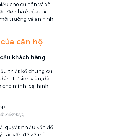
hiều cho cư dân và xã
vấn đề nhà ở của các
 môi trường và an ninh
 của căn hộ
u cầu khách hàng
mẫu thiết kế chung cư
dân. Từ sinh viên, dân
n cho mình loại hình
ết kế&nbsp;
ải quyết nhiều vấn đề
lý các vấn đề về môi