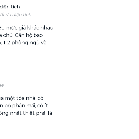
ối ưu diện tích
iều mức giá khác nhau
ia chủ. Căn hộ bao
, 1-2 phòng ngủ và
se
a một tòa nhà, có
bộ phần mái, có ít
ng nhất thiết phải là