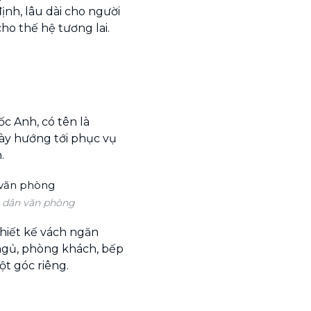
nh, lâu dài cho người
cho thế hệ tương lai.
c Anh, có tên là
này hướng tới phục vụ
.
à dân văn phòng
thiết kế vách ngăn
gủ, phòng khách, bếp
ột góc riêng.