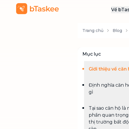
Về bTa
Giới
Trang chủ
Blog
Thôn
Khu
Tuy
Mục lục
Liên
Giới thiệu về căn
Định nghĩa căn h
gì
Tại sao căn hộ là
phần quan trọng
thị trường bất đ
sản