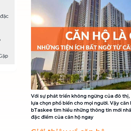
Chuyển nhà trọn gói, không lo dọn
dẹp nơi đi nơi đến
 đặc
Vệ sinh công nghiệp
NEW
Vệ sinh chuyên nghiệp cho văn
phòng, nhà xưởng, công trình lớn
ộ
Gặp
Với sự phát triển không ngừng của đô thị,
lựa chọn phổ biến cho mọi người. Vậy căn 
bTaskee tìm hiểu những thông tin mới nhấ
đặc điểm của căn hộ ngay