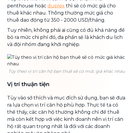
penthouse hoặc
duplex
thì sẽ có mức giá cho
thuê khác nhau. Thông thường mức giá cho
thuê dao động từ 350 - 2000 USD/tháng.
Tuy nhiên, không phải ai cũng có đủ khả năng để
bỏ ra mức chi phí đó, đa phần sẽ là khách du lịch
và đội nhóm đang khởi nghiệp.
Tùy theo vị trí căn hộ bạn thuê sẽ có mức giá khác nhau
Vị trí thuận tiện
Tùy vào sở thích và mục đích sử dụng, bạn sẽ đưa
ra lựa chọn vị trí căn hộ phù hợp. Thực tế ta có
thể thấy, các căn hộ thường không chỉ để thuê
mà còn kết hợp với việc kinh doanh nên vị trí căn
hộ rất quan trọng nhất là đối với các doanh