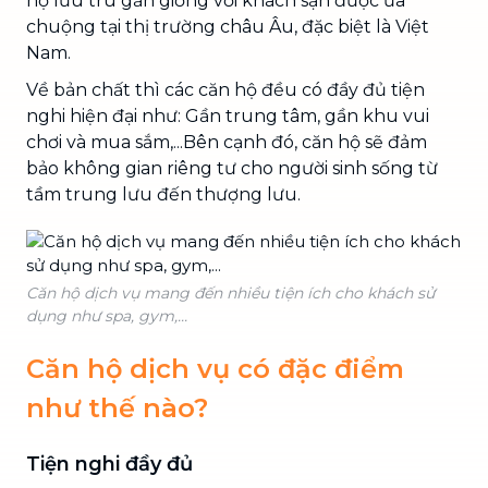
hộ lưu trú gần giống với khách sạn được ưa
chuộng tại thị trường châu Âu, đặc biệt là Việt
Nam.
Về bản chất thì các căn hộ đều có đầy đủ tiện
nghi hiện đại như: Gần trung tâm, gần khu vui
chơi và mua sắm,...Bên cạnh đó, căn hộ sẽ đảm
bảo không gian riêng tư cho người sinh sống từ
tầm trung lưu đến thượng lưu.
Căn hộ dịch vụ mang đến nhiều tiện ích cho khách sử
dụng như spa, gym,...
Căn hộ dịch vụ có đặc điểm
như thế nào?
Tiện nghi đầy đủ