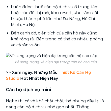
Luôn được thuê căn hộ dịch vụ ở trung tâm
hoặc các đô thị mới, khu resort, khu sầm uất
thuộc thành phố lớn như Đà Nẵng, Hồ Chí
Minh, Hà Nội.
Bên cạnh đó, diện tích của căn hộ này cũng
khá rộng rãi. Bên trong có thể có nhiều phòng
và cả sân vườn.
Vẻ sang trọng và hiện đại trong căn hộ cao cấp
>> Xem ngay: Những Mẫu
Thiết Kế Căn Hộ
Studio
Hot Nhất Hiện Nay
Căn hộ dịch vụ mini
Nghe thì có vẻ khá chật chội, thế nhưng đây lại là
dạng căn hộ dịch vụ nhỏ gọn nhất. Thông