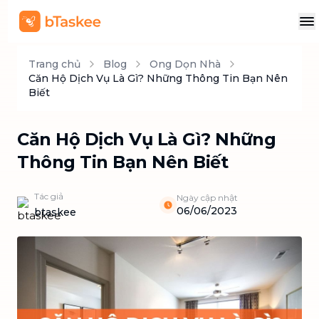
Trang chủ
Blog
Ong Dọn Nhà
Căn Hộ Dịch Vụ Là Gì? Những Thông Tin Bạn Nên
Biết
Căn Hộ Dịch Vụ Là Gì? Những
Thông Tin Bạn Nên Biết
Tác giả
Ngày cập nhật
06/06/2023
btaskee