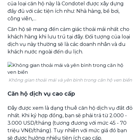
của loại căn hộ này là Condotel được xây dựng
đầy đủ với các tiện ích như: Nhà hàng, bể bơi,
công viên,…
Căn hộ sẽ mang đến cảm giác thoải mái nhất cho
khách hàng khi lưu trú tại đây. Đối tượng của loại
dịch vụ này thường sẽ là các doanh nhân và du
khách nước ngoài đến du lịch.
Không gian thoải mái và yên bình trong căn hộ ven biển
Căn hộ dịch vụ cao cấp
Đây được xem là dạng thuê căn hộ dịch vụ đắt đỏ
nhất. Khi ký hợp đồng, bạn sẽ phải trả từ 2.000 -
3.000 USD/tháng (tương đương với mức 45 - 70
triệu VNĐ/tháng). Tuy nhiên với mức giá đó bạn
sẽ được hưởng nhiều tiện ích cao cấp.