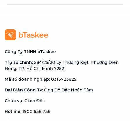
Công Ty TNHH bTaskee
Trụ sở chính
:
284/25/20 Lý Thường Kiệt, Phường Diên
Hồng, TP. Hồ Chí Minh 72521
Mã số doanh nghiệp
:
0313723825
Đại Diện Công Ty
:
Ông Đỗ Đắc Nhân Tâm
Chức vụ
:
Giám Đốc
Hotline
:
1900 636 736
Hỗ trợ khách hàng
:
support@btaskee.com