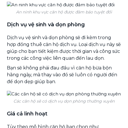
An ninh khu vực căn hộ được đảm bảo tuyệt đối
Dịch vụ vệ sinh và dọn phòng
Dịch vụ vệ sinh và dọn phòng sẽ đi kèm trong
hợp đồng thuê căn hộ dịch vụ. Loại dịch vụ này sẽ
giúp cho bạn tiết kiệm được thời gian và công sức
trong các công việc liên quan đến lau dọn.
Bạn sẽ không phải đau đầu vì căn hộ bừa bộn
hằng ngày, mà thay vào đó sẽ luôn có người đến
để dọn dẹp giúp bạn.
Các căn hộ sẽ có dịch vụ dọn phòng thường xuyên
Giá cả linh hoạt
Tùy theo mô hình căn hộ bạn chọn như