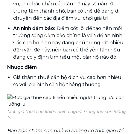
vụ, thì chắc chắn các căn hộ này sẽ nằm ở
trung tâm thành phố, bạn có thể dễ dàng di
chuyển đến các địa điểm vui chơi giải trí.
An ninh đảm bảo:
Điểm cốt lõi để tạo nên môi
trường sống đảm bảo chính là vấn đề an ninh.
Các căn hộ hiện nay đang chú trọng rất nhiều
đến vấn đề này, nên bạn có thể yên tâm nếu
đang có ý định tìm hiểu một căn hộ nào đó.
Nhược điểm
Giá thành thuê căn hộ dịch vụ cao hơn nhiều
so với loại hình căn hộ thông thường.
Mức giá thuê cao khiến nhiều người trung lưu còn lưỡng
lự
Bạn bận chăm con nhỏ và không có thời gian để