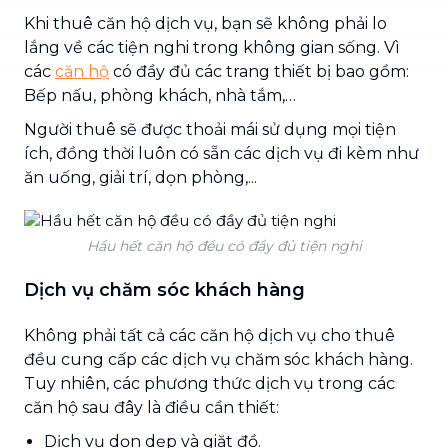
Khi thuê căn hộ dịch vụ, bạn sẽ không phải lo
lắng về các tiện nghi trong không gian sống. Vì
các
căn hộ
có đầy đủ các trang thiết bị bao gồm:
Bếp nấu, phòng khách, nhà tắm,…
Người thuê sẽ được thoải mái sử dụng mọi tiện
ích, đồng thời luôn có sẵn các dịch vụ đi kèm như
ăn uống, giải trí, dọn phòng,...
Hầu hết căn hộ đều có đầy đủ tiện nghi
Dịch vụ chăm sóc khách hàng
Không phải tất cả các căn hộ dịch vụ cho thuê
đều cung cấp các dịch vụ chăm sóc khách hàng.
Tuy nhiên, các phương thức dịch vụ trong các
căn hộ sau đây là điều cần thiết:
Dịch vụ dọn dẹp và giặt đồ.