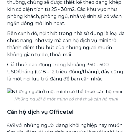
thường, chúng sẽ được thiết kế theo dạng khép
kín có diện tích từ 25 - 30m2. Các khu vực như
phòng khách, phòng ngủ, nhà vệ sinh sẽ có vách
ngăn đóng mở linh hoạt.
Bên cạnh đó, nội thất trong nhà sử dụng là loại đa
chức năng, nhờ vậy mà căn hộ dịch vụ mini trở
thành điểm thu hút của những người muốn
không gian tự do, thoải mái.
Giá thuê dao động trong khoảng 350 - 500
USD/tháng (từ 8 - 12 triệu đồng/tháng), đây cũng
là một nơi lưu trú đáng để bạn cân nhắc.
Những người ở một mình có thể thuê căn hộ mini
Căn hộ dịch vụ Officetel
Đối với những người đang khởi nghiệp hay muốn