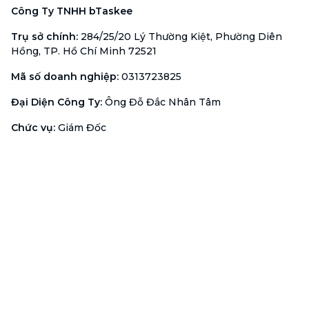
Công Ty TNHH bTaskee
Trụ sở chính
:
284/25/20 Lý Thường Kiệt, Phường Diên
Hồng, TP. Hồ Chí Minh 72521
Mã số doanh nghiệp
:
0313723825
Đại Diện Công Ty
:
Ông Đỗ Đắc Nhân Tâm
Chức vụ
:
Giám Đốc
Hotline
:
1900 636 736
Hỗ trợ khách hàng
:
support@btaskee.com
Hỗ trợ doanh nghiệp
:
btaskee4biz.vn@btaskee.com
Việt Nam
Hỗ trợ
Liên hệ
Khiếu nại