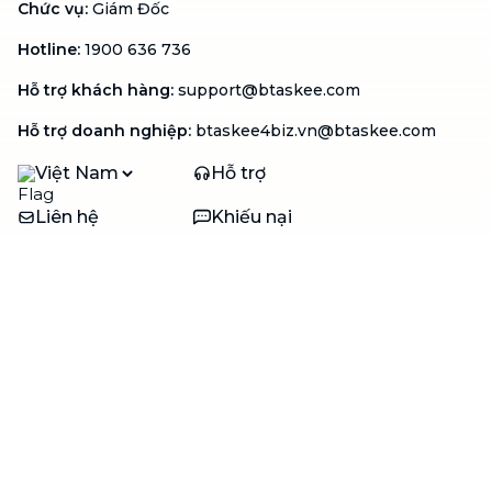
Chức vụ
:
Giám Đốc
Hotline
:
1900 636 736
Hỗ trợ khách hàng
:
support@btaskee.com
Hỗ trợ doanh nghiệp
:
btaskee4biz.vn@btaskee.com
Việt Nam
Hỗ trợ
Liên hệ
Khiếu nại
Công ty
Về bTaskee
Liên hệ
Tuyển dụng
Câu chuyện người giúp
việc