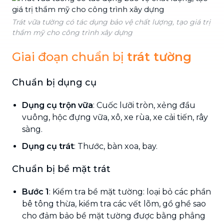
Trát vữa tường có tác dụng bảo vệ chất lượng, tạo giá trị
thẩm mỹ cho công trình xây dựng
Giai đoạn chuẩn bị
trát tường
Chuẩn bị dụng cụ
Dụng cụ trộn vữa
: Cuốc lưỡi tròn, xẻng đầu
vuông, hộc đựng vữa, xô, xe rùa, xe cải tiến, rây
sàng.
Dụng cụ trát
: Thước, bàn xoa, bay.
Chuẩn bị bề mặt trát
Bước 1
: Kiểm tra bề mặt tường: loại bỏ các phần
bê tông thừa, kiểm tra các vết lõm, gồ ghề sao
cho đảm bảo bề mặt tường được bằng phẳng