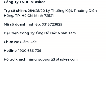
Công Ty TNHH bTaskee
Trụ sở chính
:
284/25/20 Lý Thường Kiệt, Phường Diên
Hồng, TP. Hồ Chí Minh 72521
Mã số doanh nghiệp
:
0313723825
Đại Diện Công Ty
:
Ông Đỗ Đắc Nhân Tâm
Chức vụ
:
Giám Đốc
Hotline
:
1900 636 736
Hỗ trợ khách hàng
:
support@btaskee.com
Hỗ trợ doanh nghiệp
:
btaskee4biz.vn@btaskee.com
Việt Nam
Hỗ trợ
Liên hệ
Khiếu nại