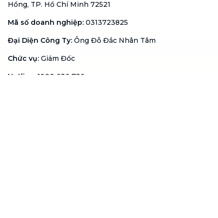
Hồng, TP. Hồ Chí Minh 72521
Mã số doanh nghiệp
:
0313723825
Đại Diện Công Ty
:
Ông Đỗ Đắc Nhân Tâm
Chức vụ
:
Giám Đốc
Hotline
:
1900 636 736
Hỗ trợ khách hàng
:
support@btaskee.com
Hỗ trợ doanh nghiệp
:
btaskee4biz.vn@btaskee.com
Việt Nam
Hỗ trợ
Liên hệ
Khiếu nại
Công ty