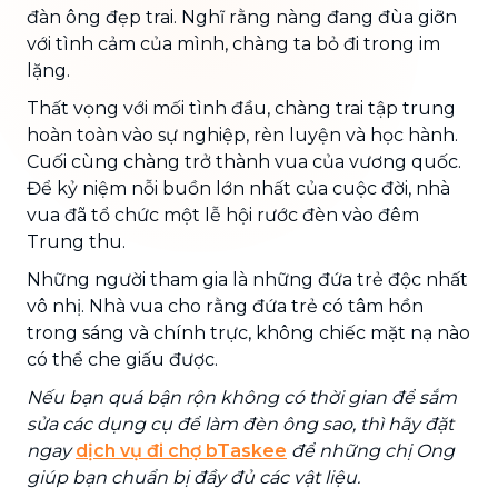
đàn ông đẹp trai. Nghĩ rằng nàng đang đùa giỡn
với tình cảm của mình, chàng ta bỏ đi trong im
lặng.
Thất vọng với mối tình đầu, chàng trai tập trung
hoàn toàn vào sự nghiệp, rèn luyện và học hành.
Cuối cùng chàng trở thành vua của vương quốc.
Để kỷ niệm nỗi buồn lớn nhất của cuộc đời, nhà
vua đã tổ chức một lễ hội rước đèn vào đêm
Trung thu.
Những người tham gia là những đứa trẻ độc nhất
vô nhị. Nhà vua cho rằng đứa trẻ có tâm hồn
trong sáng và chính trực, không chiếc mặt nạ nào
có thể che giấu được.
Nếu bạn quá bận rộn không có thời gian để sắm
sửa các dụng cụ để làm đèn ông sao, thì hãy đặt
ngay
dịch vụ đi chợ bTaskee
để những chị Ong
giúp bạn chuẩn bị đầy đủ các vật liệu.