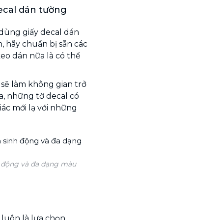
ecal dán tường
 dùng giấy decal dán
, hãy chuẩn bị sẵn các
keo dán nữa là có thể
 sẽ làm không gian trở
a, những tờ decal có
ác mới lạ với những
h động và đa dạng màu
luôn là lựa chọn