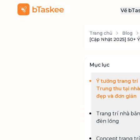
Về bTa
Giới
Trang chủ
Blog
Thôn
[Cập Nhật 2025] 50+ 
Khu
Tuy
Mục lục
Liên
Ý tưởng trang trí
Trung thu tại nhà
đẹp và đơn giản
Trang trí nhà bằ
đèn lồng
Concept trang trí