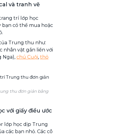
al và tranh vẽ
trang trí lớp học
này bạn có thể mua hoặc
ỏ.
của Trung thu như:
c nhân vật gắn liền với
 Nga),
chú Cuội
,
thỏ
Trung thu đơn giản bằng
c với giấy điều ước
or lớp học dịp Trung
ủa các bạn nhỏ. Các cô