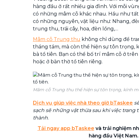
hàng đầu ở rất nhiều gia đình. Với mỗi vùn
có những mâm cỗ khác nhau. Hầu như tất 
có những nguyên, vật liệu như: Nhang, đèn
trung thu, trái cây, hoa, đèn lồng,…
Mâm cỗ Trung thu
không chỉ dùng để tran
tháng tám, mà còn thể hiện sự tôn trọng,
bà tổ tiên. Bạn có thể bố trí mâm cỗ ở tr
hoặc ở bàn thờ tổ tiên riêng.
Mâm cỗ Trung thu thể hiện sự tôn trọng, kính mế
Dịch vụ giúp việc nhà theo giờ bTaskee
sẽ
sạch sẽ những vật thừa sau khi việc trang t
thành
.
Tải ngay app bTaskee
và trải nghiệm nh
hàng đầu Việt Nam.