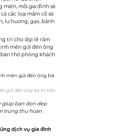
g miền, mỗi gia đình sẽ
cả các loại mâm cỗ sẽ
, lư hương, gạo, bánh
g trí cho dịp lễ rằm
 kính mến gửi đến ông
ên bàn thờ phòng khách
n gửi đến ông bà tổ tiên.
 giúp bạn dọn dẹp
rí trung thu hoàn
ững dịch vụ gia đình