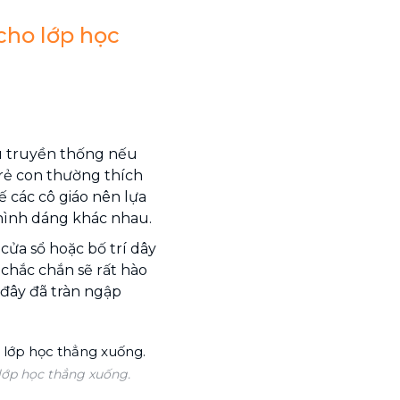
cho lớp học
u truyền thống nếu
Trẻ con thường thích
ế các cô giáo nên lựa
 hình dáng khác nhau.
 cửa sổ hoặc bố trí dây
 chắc chắn sẽ rất hào
 đây đã tràn ngập
 lớp học thẳng xuống.