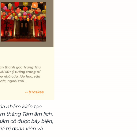
hóa nhằm kiến tạo
ằm tháng Tám âm lịch,
mâm cỗ được bày biện,
á trị đoàn viên và