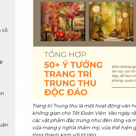
Chuyển nhà trọn gói, không lo dọn
dẹp nơi đi nơi đến
Vệ sinh công nghiệp
NEW
Vệ sinh chuyên nghiệp cho văn
m cỗ
phòng, nhà xưởng, công trình lớn
ớp
ăn
Trang trí Trung thu là một hoạt động văn 
không gian cho Tết Đoàn Viên. Vào ngày r
các vật phẩm đặc trưng như đèn lồng và 
uán
vừa mang ý nghĩa thẩm mỹ, vừa thể hiện gi
lòng thành kính với tổ tiên.