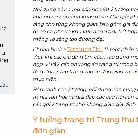
Nội dung này cung cấp hơn 50 ý tưởng tran
cho nhiều bối cảnh khác nhau. Các giải ph
ràng cho từng không gian, bao gồm gia đìn
trời
quán cà phê và khu vực ngoài trời, kết hợp
thống và sáng tạo đương đại.
ẫu
Chuẩn bị cho
Tết trung Thu
là một phần t
thu
Việt, khi các gia đình tìm cách tạo dựng 
Sáng
họp. Vì vậy, các phương án trang trí trong b
ứng dụng, tập trung vào sự đơn giản và hi
thực hiện.
Gặp
Bên cạnh các ý tưởng, nội dung còn cung c
nghĩa văn hóa và giải đáp các câu hỏi liên 
các gợi ý trang trí cho không gian gia đình.
Ý tưởng trang trí Trung thu 
đơn giản