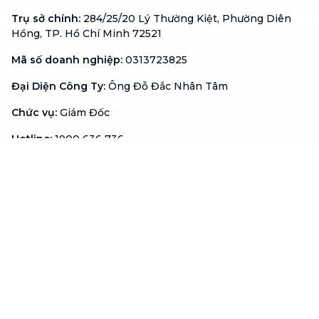
Trụ sở chính
:
284/25/20 Lý Thường Kiệt, Phường Diên
Hồng, TP. Hồ Chí Minh 72521
Mã số doanh nghiệp
:
0313723825
Đại Diện Công Ty
:
Ông Đỗ Đắc Nhân Tâm
Chức vụ
:
Giám Đốc
Hotline
:
1900 636 736
Hỗ trợ khách hàng
:
support@btaskee.com
Hỗ trợ doanh nghiệp
:
btaskee4biz.vn@btaskee.com
Việt Nam
Hỗ trợ
Liên hệ
Khiếu nại