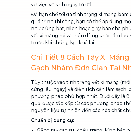
với việc vệ sinh ngay từ đầu.
Để hạn chế tối đa tình trạng xi măng bám 
quá trình thi công, bạn có thể áp dụng mộ
như dùng bạt, nilon hoặc giấy báo che ph
vết xi măng rơi vãi, nên dùng khăn ẩm lau 
trước khi chúng kịp khô lại.
Chi Tiết 8 Cách Tẩy Xi Măn
Gạch Nhám Đơn Giản Tại N
Tùy thuộc vào tình trạng vết xi măng (mớ
cứng lâu ngày) và diện tích cần làm sạch, 
phương pháp phù hợp nhất. Dưới đây là 8 
quả, được sắp xếp từ các phương pháp th
nguyên liệu tự nhiên đến các hóa chất c
Chuẩn bị dụng cụ:
Găng tay cao su, khẩu trang, kính bảo h