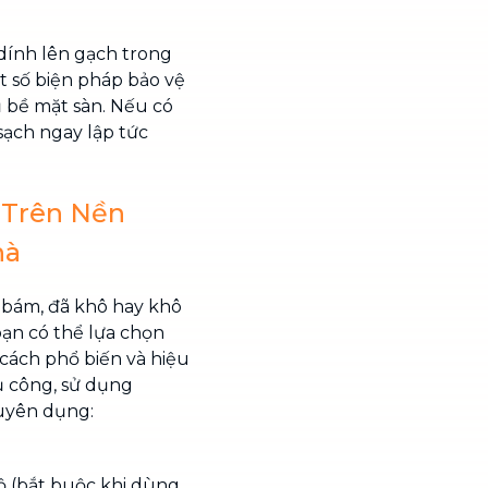
dính lên gạch trong
t số biện pháp bảo vệ
ủ bề mặt sàn. Nếu có
sạch ngay lập tức
g Trên Nền
hà
i bám, đã khô hay khô
bạn có thể lựa chọn
cách phổ biến và hiệu
ủ công, sử dụng
huyên dụng:
ộ (bắt buộc khi dùng