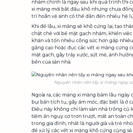
nhám chính là ngay sau khi quá trình thi c
xi măng mới bắt đầu khô nhưng chưa đông
trì hoãn vệ sinh có thể dẫn đến nhiều hệ
Khi để lâu, xi măng sẽ khô cứng lại, tạo 
chặt chẽ với bề mặt gạch nhám, khiến việc 
khăn và tốn nhiều công sức hơn gấp nhiều l
gắng cạo hoặc đục các vết xi măng cứng c
mặt gạch, gây trầy xước, sứt mẻ, ảnh hưở
bền của sàn nhà.
Nguyên nhân nên tẩy xi măng ngay sau
Ngoài ra, các mảng xi măng bám lâu ngày c
bụi bẩn tích tụ, gây ẩm mốc, đặc biệt là ở 
Điều này không chỉ làm sàn nhà trông cũ k
tiềm ẩn nguy cơ trơn trượt, mất an toàn c
trong gia đình, nhất là người già và trẻ nhỏ.
để xử lý các vết xi măng khô cứng cũng sẽ