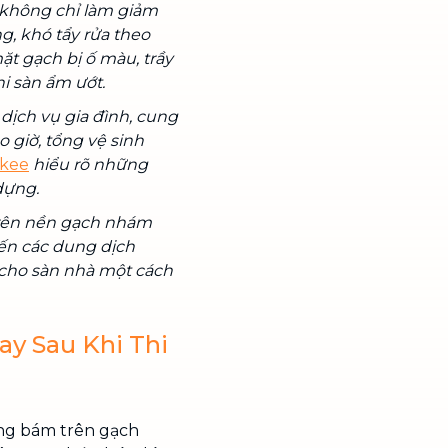
 không chỉ làm giảm
, khó tẩy rửa theo
ặt gạch bị ố màu, trầy
i sàn ẩm ướt.
dịch vụ gia đình, cung
o giờ, tổng vệ sinh
skee
hiểu rõ những
dựng.
 trên nền gạch nhám
đến các dung dịch
 cho sàn nhà một cách
ay Sau Khi Thi
măng bám trên gạch