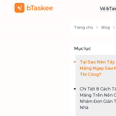
Về bTa
Giới
Trang chủ
Blog
Thôn
Khu
Tuy
Mục lục
Liên
Tại Sao Nên Tẩy 
Măng Ngay Sau K
Thi Công?
Chi Tiết 8 Cách Tẩ
Măng Trên Nền 
Nhám Đơn Giản T
Nhà