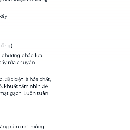
 xây
loãng)
i phương pháp lựa
 tẩy rửa chuyên
 đặc biệt là hóa chất,
, khuất tầm nhìn để
mặt gạch. Luôn tuân
măng còn mới, mỏng,