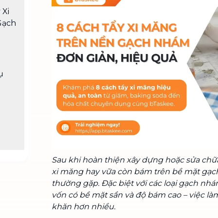
Chuyển nhà trọn gói, không lo dọn
 Xi
dẹp nơi đi nơi đến
Gạch
Vệ sinh công nghiệp
NEW
Vệ sinh chuyên nghiệp cho văn
phòng, nhà xưởng, công trình lớn
ụ
Sau khi hoàn thiện xây dựng hoặc sửa chữa
xi măng hay vữa còn bám trên bề mặt gạch 
thường gặp. Đặc biệt với các loại gạch nh
vốn có bề mặt sần và độ bám cao – việc là
khăn hơn nhiều.