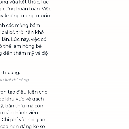
ông vừa kết thúc, lúc
 cứng hoàn toàn. Việc
 lụy không mong muốn.
thành các mảng bám
loại bỏ trở nên khó
ần. Lúc này, việc cố
ó thể làm hỏng bề
ng đến thẩm mỹ và độ
 khi thi công.
òn tạo điều kiện cho
các khu vực kẽ gạch.
ỹ, bẩn thỉu mà còn
ho các thành viên
 Chi phí và thời gian
 cao hơn đáng kể so