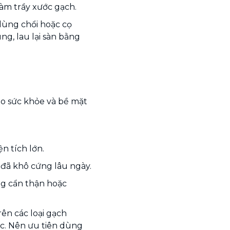
 làm trầy xước gạch.
dùng chổi hoặc cọ
g, lau lại sàn bằng
ho sức khỏe và bề mặt
ện tích lớn.
 đã khô cứng lâu ngày.
g cẩn thận hoặc
ên các loại gạch
ớc. Nên ưu tiên dùng