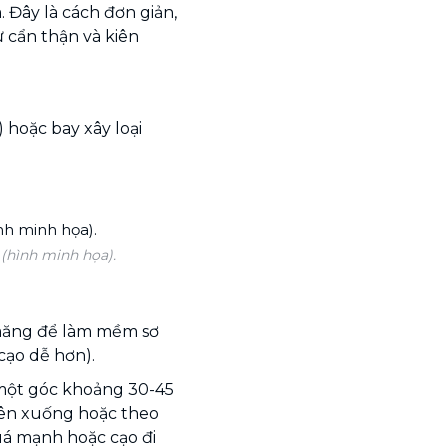
Đây là cách đơn giản,
 cẩn thận và kiên
 hoặc bay xây loại
(hình minh họa).
 măng để làm mềm sơ
cạo dễ hơn).
 một góc khoảng 30-45
rên xuống hoặc theo
uá mạnh hoặc cạo đi