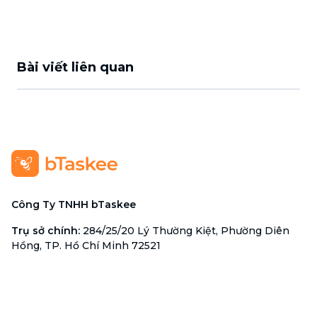
Bài viết liên quan
Công Ty TNHH bTaskee
Trụ sở chính
:
284/25/20 Lý Thường Kiệt, Phường Diên
Hồng, TP. Hồ Chí Minh 72521
Mã số doanh nghiệp
:
0313723825
Đại Diện Công Ty
:
Ông Đỗ Đắc Nhân Tâm