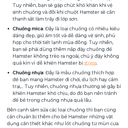
Tuy nhiên, bạn sẽ gặp chút khó khăn khi vệ
sinh chuồng và đôi khi chuột Hamster sẽ cắn
thanh sắt làm trầy đi lớp sơn.
Chuồng mica
: Đây là loại chuồng có nhiều kiểu
dáng đẹp, giữ ấm tốt và dễ dàng vệ sinh, phù
hợp cho thời tiết lạnh mùa đông. Tuy nhiên,
bạn sẽ phải dùng thêm nắp đậy chuồng để
Hamster không trèo ra ngoài, chú ý đậy không
quá kín vì dễ khiến Hamster bị
stress
.
Chuồng nhựa
: Đây là mẫu chuồng thích hợp
để bạn mang Hamster đi chơi, du lịch hay cắm
trại,... Tuy nhiên, chuồng nhựa thường sẽ gây bí
khiến Hamster khó chịu, do đó bạn nên tránh
để bé trong chuồng nhựa quá lâu.
Bên cạnh sắm sửa các loại chuồng thì bạn cũng
cần chuẩn bị thêm cho bé Hamster những vật
dụng cần thiết khác như lót chuồng từ mùn cưa