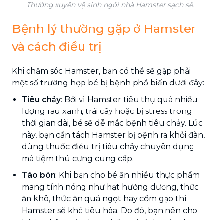
Thường xuyên vệ sinh ngôi nhà Hamster sạch sẽ.
Bệnh lý thường gặp ở Hamster
và cách điều trị
Khi chăm sóc Hamster, bạn có thể sẽ gặp phải
một số trường hợp bé bị bệnh phổ biến dưới đây:
Tiêu chảy
: Bởi vì Hamster tiêu thụ quá nhiều
lượng rau xanh, trái cây hoặc bị stress trong
thời gian dài, bé sẽ dễ mắc bệnh tiêu chảy. Lúc
này, bạn cần tách Hamster bị bệnh ra khỏi đàn,
dùng thuốc điều trị tiêu chảy chuyên dụng
mà tiệm thú cưng cung cấp.
Táo bón
: Khi bạn cho bé ăn nhiều thực phẩm
mang tính nóng như hạt hướng dương, thức
ăn khô, thức ăn quá ngọt hay cốm gạo thì
Hamster sẽ khó tiêu hóa. Do đó, bạn nên cho