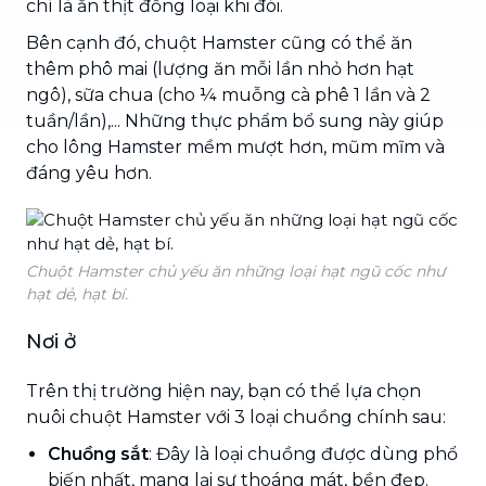
chí là ăn thịt đồng loại khi đói.
Bên cạnh đó, chuột Hamster cũng có thể ăn
thêm phô mai (lượng ăn mỗi lần nhỏ hơn hạt
ngô), sữa chua (cho ¼ muỗng cà phê 1 lần và 2
tuần/lần),... Những thực phẩm bổ sung này giúp
cho lông Hamster mềm mượt hơn, mũm mĩm và
đáng yêu hơn.
Chuột Hamster chủ yếu ăn những loại hạt ngũ cốc như
hạt dẻ, hạt bí.
Nơi ở
Trên thị trường hiện nay, bạn có thể lựa chọn
nuôi chuột Hamster với 3 loại chuồng chính sau:
Chuồng sắt
: Đây là loại chuồng được dùng phổ
biến nhất, mang lại sự thoáng mát, bền đẹp.