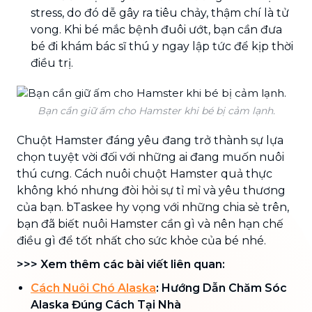
stress, do đó dễ gây ra tiêu chảy, thậm chí là tử
vong. Khi bé mắc bệnh đuôi ướt, bạn cần đưa
bé đi khám bác sĩ thú y ngay lập tức để kịp thời
điều trị.
Bạn cần giữ ấm cho Hamster khi bé bị cảm lạnh.
Chuột Hamster đáng yêu đang trở thành sự lựa
chọn tuyệt vời đối với những ai đang muốn nuôi
thú cưng. Cách nuôi chuột Hamster quả thực
không khó nhưng đòi hỏi sự tỉ mỉ và yêu thương
của bạn. bTaskee hy vọng với những chia sẻ trên,
bạn đã biết nuôi Hamster cần gì và nên hạn chế
điều gì để tốt nhất cho sức khỏe của bé nhé.
>>> Xem thêm các bài viết liên quan:
Cách Nuôi Chó Alaska
: Hướng Dẫn Chăm Sóc
Alaska Đúng Cách Tại Nhà