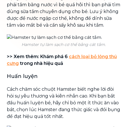
phải tắm bằng nước vì bé quá hôi thì bạn phải tìm
dùng sữa tắm chuyên dụng cho bé. Lưu ý không
được để nước ngập cơ thể, không để dính sữa
tắm vào mắt bé và cần sấy khô sau khi tắm.
Hamster tự làm sạch cơ thể bằng cát tắm.
>> Xem thêm: Khám phá 6
cách loại bỏ lông thú
cưng
trong nhà hiệu quả
Huấn luyện
Cách chăm sóc chuột Hamster biết nghe lời đòi
hỏi sự yêu thương và kiên nhẫn cao. Khi bạn bắt
đầu huấn luyện bé, hãy chỉ bỏ một ít thức ăn vào
bát, chọn lúc Hamster đang thức giấc và đói bụng
để đạt hiệu quả tốt nhất.