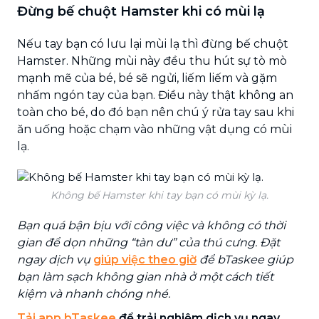
Đừng bế chuột Hamster khi có mùi lạ
Nếu tay bạn có lưu lại mùi lạ thì đừng bế chuột
Hamster. Những mùi này đều thu hút sự tò mò
mạnh mẽ của bé, bé sẽ ngửi, liếm liếm và gặm
nhấm ngón tay của bạn. Điều này thật không an
toàn cho bé, do đó bạn nên chú ý rửa tay sau khi
ăn uống hoặc chạm vào những vật dụng có mùi
lạ.
Không bế Hamster khi tay bạn có mùi kỳ lạ.
Bạn quá bận bịu với công việc và không có thời
gian để dọn những “tàn dư” của thú cưng. Đặt
ngay dịch vụ
giúp việc theo giờ
để bTaskee giúp
bạn làm sạch không gian nhà ở một cách tiết
kiệm và nhanh chóng nhé.
Tải app bTaskee
để trải nghiệm dịch vụ ngay