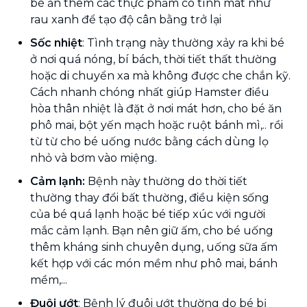
bé ăn thêm các thực phẩm có tính mát như
rau xanh để tạo độ cân bằng trở lại
Sốc nhiệt
: Tình trạng này thường xảy ra khi bé
ở nơi quá nóng, bí bách, thời tiết thất thường
hoặc di chuyển xa mà không được che chắn kỹ.
Cách nhanh chóng nhất giúp Hamster điều
hòa thân nhiệt là đặt ở nơi mát hơn, cho bé ăn
phô mai, bột yến mạch hoặc ruột bánh mì,.. rồi
từ từ cho bé uống nước bằng cách dùng lọ
nhỏ và bơm vào miệng.
Cảm lạnh:
Bệnh này thường do thời tiết
thường thay đổi bất thường, điều kiện sống
của bé quá lạnh hoặc bé tiếp xúc với người
mắc cảm lạnh. Bạn nên giữ ấm, cho bé uống
thêm kháng sinh chuyên dụng, uống sữa ấm
kết hợp với các món mềm như phô mai, bánh
mềm,...
Đuôi ướt
: Bệnh lý đuôi ướt thường do bé bị