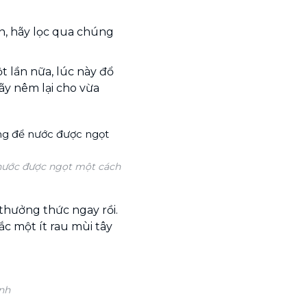
n, hãy lọc qua chúng
 lần nữa, lúc này đổ
hãy nêm lại cho vừa
nước được ngọt một cách
 thưởng thức ngay rồi.
rắc một ít rau mùi tây
ành