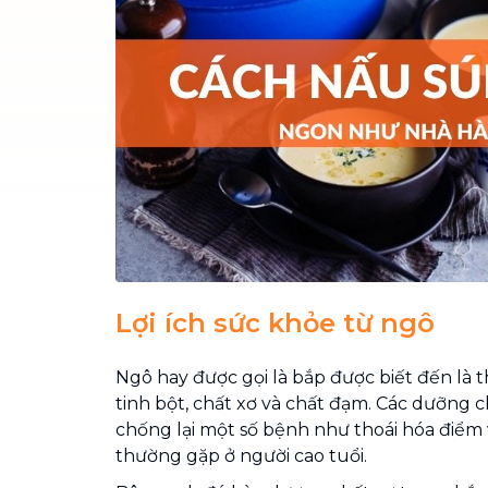
Chuyển nhà trọn gói, không lo dọn
dẹp nơi đi nơi đến
Vệ sinh công nghiệp
NEW
Vệ sinh chuyên nghiệp cho văn
phòng, nhà xưởng, công trình lớn
Lợi ích sức khỏe từ ngô
Ngô hay được gọi là bắp được biết đến là
tinh bột, chất xơ và chất đạm. Các dưỡng c
chống lại một số bệnh như thoái hóa điểm
thường gặp ở người cao tuổi.