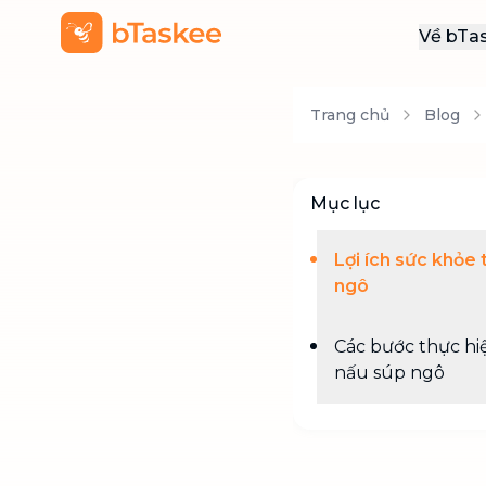
Về bTa
Giới
Trang chủ
Blog
Thôn
Khu
Tuy
Mục lục
Liên
Lợi ích sức khỏe 
ngô
Các bước thực hi
nấu súp ngô