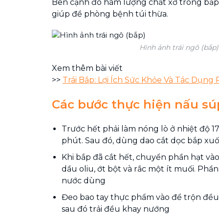
Bên cạnh đó hàm lượng chất xơ trong bắp
giúp đề phòng bệnh túi thừa.
Hình ảnh trái ngô (bắp)
Xem thêm bài viết
>>
Trái Bắp: Lợi Ích Sức Khỏe Và Tác Dụng
Các bước thực hiện nấu s
Trước hết phải làm nóng lò ở nhiệt độ 1
phút. Sau đó, dùng dao cắt dọc bắp xu
Khi bắp đã cắt hết, chuyển phần hạt v
dầu oliu, ớt bột và rắc một ít muối. Phần
nước dùng
Đeo bao tay thực phẩm vào để trộn đều 
sau đó trải đều khay nướng