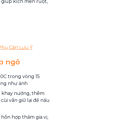
 giúp kích men ruột,
 Phụ Cần Lưu Ý
úp ngô
70C trong vòng 15
ống như ảnh
ào khay nướng, thêm
 cùi vẫn giữ lại để nấu
hỗn hợp thấm gia vị,