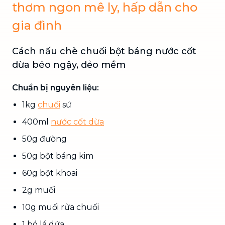
thơm ngon mê ly, hấp dẫn cho
gia đình
Cách nấu chè chuối bột báng nước cốt
dừa béo ngậy, dẻo mềm
Chuẩn bị nguyên liệu:
1kg
chuối
sứ
400ml
nước cốt dừa
50g đường
50g bột báng kim
60g bột khoai
2g muối
10g muối rửa chuối
1 bó lá dứa