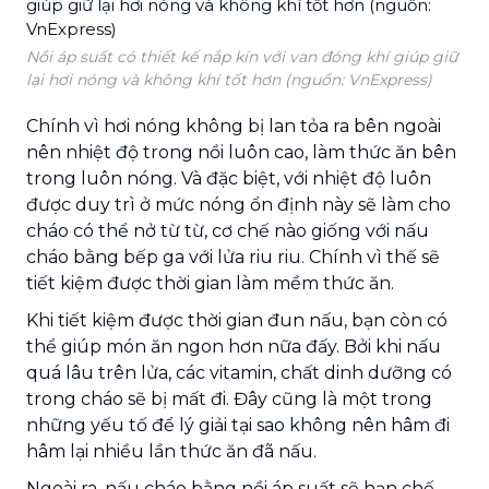
Nồi áp suất có thiết kế nắp kín với van đóng khí giúp giữ
lại hơi nóng và không khí tốt hơn (nguồn: VnExpress)
Chính vì hơi nóng không bị lan tỏa ra bên ngoài
nên nhiệt độ trong nồi luôn cao, làm thức ăn bên
trong luôn nóng. Và đặc biệt, với nhiệt độ luôn
được duy trì ở mức nóng ổn định này sẽ làm cho
cháo có thể nở từ từ, cơ chế nào giống với nấu
cháo bằng bếp ga với lửa riu riu. Chính vì thế sẽ
tiết kiệm được thời gian làm mềm thức ăn.
Khi tiết kiệm được thời gian đun nấu, bạn còn có
thể giúp món ăn ngon hơn nữa đấy. Bởi khi nấu
quá lâu trên lửa, các vitamin, chất dinh dưỡng có
trong cháo sẽ bị mất đi. Đây cũng là một trong
những yếu tố để lý giải tại sao không nên hâm đi
hâm lại nhiều lần thức ăn đã nấu.
Ngoài ra, nấu cháo bằng nồi áp suất sẽ hạn chế