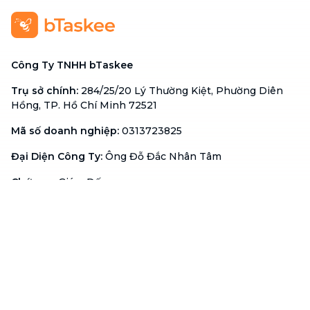
Công Ty TNHH bTaskee
Trụ sở chính
:
284/25/20 Lý Thường Kiệt, Phường Diên
Hồng, TP. Hồ Chí Minh 72521
Mã số doanh nghiệp
:
0313723825
Đại Diện Công Ty
:
Ông Đỗ Đắc Nhân Tâm
Chức vụ
:
Giám Đốc
Hotline
:
1900 636 736
Hỗ trợ khách hàng
:
support@btaskee.com
Hỗ trợ doanh nghiệp
:
btaskee4biz.vn@btaskee.com
Việt Nam
Hỗ trợ