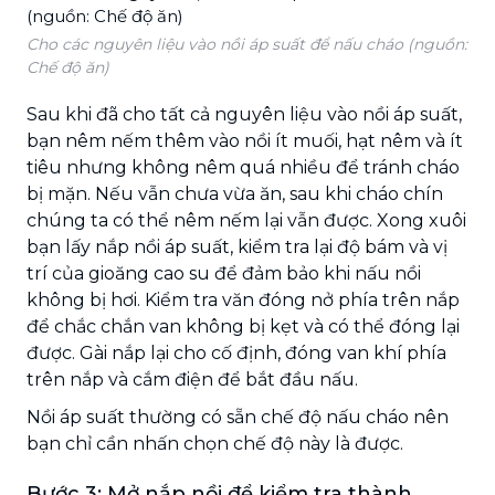
Cho các nguyên liệu vào nồi áp suất để nấu cháo (nguồn:
Chế độ ăn)
Sau khi đã cho tất cả nguyên liệu vào nồi áp suất,
bạn nêm nếm thêm vào nồi ít muối, hạt nêm và ít
tiêu nhưng không nêm quá nhiều để tránh cháo
bị mặn. Nếu vẫn chưa vừa ăn, sau khi cháo chín
chúng ta có thể nêm nếm lại vẫn được. Xong xuôi
bạn lấy nắp nồi áp suất, kiểm tra lại độ bám và vị
trí của gioăng cao su để đảm bảo khi nấu nồi
không bị hơi. Kiểm tra văn đóng nở phía trên nắp
để chắc chắn van không bị kẹt và có thể đóng lại
được. Gài nắp lại cho cố định, đóng van khí phía
trên nắp và cắm điện để bắt đầu nấu.
Nồi áp suất thường có sẵn chế độ nấu cháo nên
bạn chỉ cần nhấn chọn chế độ này là được.
Bước 3: Mở nắp nồi để kiểm tra thành