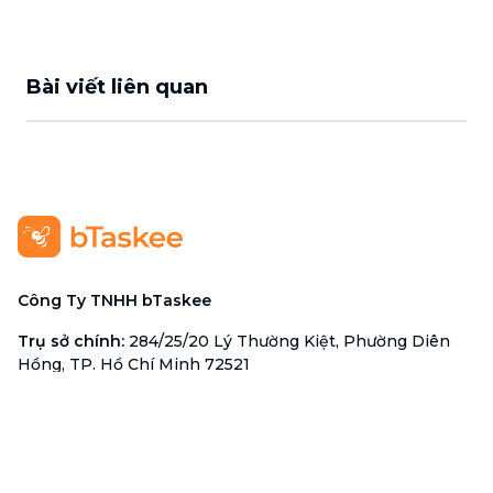
Bài viết liên quan
Công Ty TNHH bTaskee
Trụ sở chính
:
284/25/20 Lý Thường Kiệt, Phường Diên
Hồng, TP. Hồ Chí Minh 72521
Mã số doanh nghiệp
:
0313723825
Đại Diện Công Ty
:
Ông Đỗ Đắc Nhân Tâm
Chức vụ
:
Giám Đốc