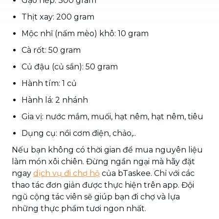
Gạo nếp: 300 gram
Thịt xay: 200 gram
Mộc nhĩ (nấm mèo) khô: 10 gram
Cà rốt: 50 gram
Củ đậu (củ sắn): 50 gram
Hành tím: 1 củ
Hành lá: 2 nhánh
Gia vị: nước mắm, muối, hạt nêm, hạt nêm, tiêu
Dụng cụ: nồi cơm điện, chảo,..
Nếu bạn không có thời gian để mua nguyên liệu
làm món xôi chiên. Đừng ngần ngại mà hãy đặt
ngay
dịch vụ đi chợ hộ
của bTaskee. Chỉ với các
thao tác đơn giản được thực hiện trên app. Đội
ngũ cộng tác viên sẽ giúp bạn đi chợ và lựa
những thực phẩm tươi ngon nhất.