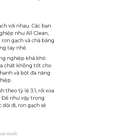
ạch với nhau. Các bạn
ghiệp như All Clean,
n ron gạch và chà bằng
ng tay nhé.
ông nghiệp khá khó
a chất không tốt cho
chanh và bột đa năng
hiệp.
theo tỷ lệ 3:1, rồi xoa
. Để như vậy trong
dội đi, ron gạch sẽ
vài bước