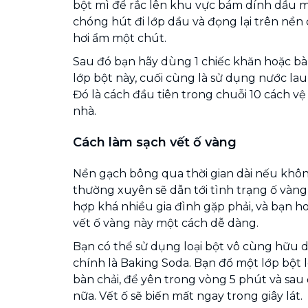
bột mì để rắc lên khu vực bám dính dầu m
chóng hút đi lớp dầu và đọng lại trên nền 
hơi ẩm một chút.
Sau đó bạn hãy dùng 1 chiếc khăn hoặc bàn
lớp bột này, cuối cùng là sử dụng nước la
Đó là cách đầu tiên trong chuỗi 10 cách vệ
nhà.
Cách làm sạch vết ố vàng
Nền gạch bông qua thời gian dài nếu khôn
thường xuyên sẽ dẫn tới tình trạng ố vàng
hợp khá nhiều gia đình gặp phải, và bạn ho
vết ố vàng này một cách dễ dàng.
Bạn có thể sử dụng loại bột vô cùng hữu 
chính là Baking Soda. Bạn đổ một lớp bột 
bàn chải, để yên trong vòng 5 phút và sa
nữa. Vết ố sẽ biến mất ngay trong giây lát.