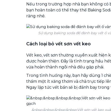
Nếu trong trường hợp nhà bạn không có b
bạn hoàn toàn có thể thay thế Baking So
răng nhé.
Sử dụng baking soda để đánh bay vết ố 
Cách loại bỏ vết sơn vết keo
Vết keo, vết sơn thường xuyên xuất hiện k
được hoàn thiện. Đây là tình trạng hầu hết
vừa hoàn thành ngôi nhà đều gặp phải.
Trong tình huống này, bạn hãy dùng 1 chiế
thấm một ít xăng thơm và chà trực tiếp lên
Ngay lập tức vết bẩn sẽ bị đánh bay trong t
&nbsp;&nbsp;&nbsp;&nbsp;Vết sơn vết keo xuất