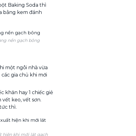
ột Baking Soda thì
da bằng kem đánh
vàng nền gạch bông
hi một ngôi nhà vừa
 các gia chủ khi mới
c khăn hay 1 chiếc giẻ
 vết keo, vết sơn.
ức thì.
 hiện khi mới lát gạch