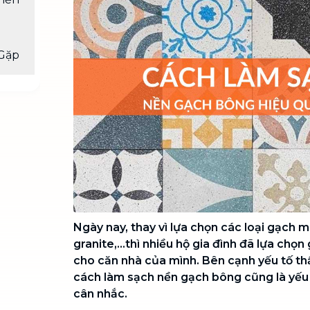
Chuyển nhà trọn gói, không lo dọn
dẹp nơi đi nơi đến
Vệ sinh công nghiệp
NEW
Gặp
Vệ sinh chuyên nghiệp cho văn
phòng, nhà xưởng, công trình lớn
Ngày nay, thay vì lựa chọn các loại gạch m
granite,...thì nhiều hộ gia đình đã lựa ch
cho căn nhà của mình. Bên cạnh yếu tố t
cách làm sạch nền gạch bông cũng là yếu
cân nhắc.