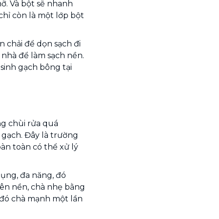
ỡ. Và bột sẽ nhanh
chỉ còn là một lớp bột
 chải để dọn sạch đi
u nhà để làm sạch nền.
 sinh gạch bông tại
g chùi rửa quá
 gạch. Đây là trường
àn toàn có thể xử lý
dụng, đa năng, đó
lên nền, chà nhẹ bằng
u đó chà mạnh một lần