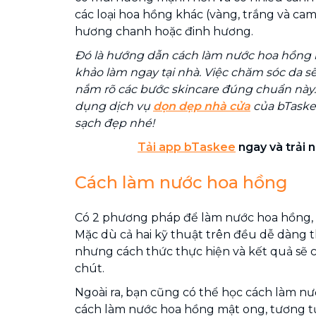
các loại hoa hồng khác (vàng, trắng và cam
hương chanh hoặc đinh hương.
Đó là hướng dẫn cách làm nước hoa hồng
khảo làm ngay tại nhà. Việc chăm sóc da s
nắm rõ các bước skincare đúng chuẩn này
dụng dịch vụ
dọn dẹp nhà cửa
của bTaske
sạch đẹp nhé!
Tải app bTaskee
ngay và trải 
Cách làm nước hoa hồng
Có 2 phương pháp để làm nước hoa hồng, đ
Mặc dù cả hai kỹ thuật trên đều dễ dàng t
nhưng cách thức thực hiện và kết quả sẽ c
chút.
Ngoài ra, bạn cũng có thể học cách làm n
cách làm nước hoa hồng mật ong, tương t