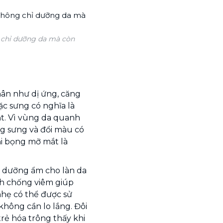
 chỉ dưỡng da mà còn
ân như dị ứng, căng
c sưng có nghĩa là
ắt. Vì vùng da quanh
g sưng và đổi màu có
ại bọng mỡ mắt là
à dưỡng ẩm cho làn da
ính chống viêm giúp
hẹ có thể được sử
hông cần lo lắng. Đôi
rẻ hóa trông thấy khi