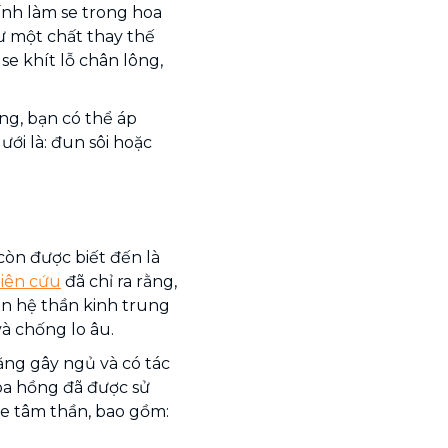
ính làm se trong hoa
ư một chất thay thế
se khít lỗ chân lông,
ng, bạn có thể áp
ới là: đun sôi hoặc
òn được biết đến là
iên cứu
đã chỉ ra rằng,
ãn hệ thần kinh trung
à chống lo âu.
ng gây ngủ và có tác
hoa hồng đã được sử
ỏe tâm thần, bao gồm: