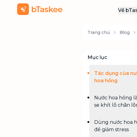
Về bTa
Giới
Trang chủ
Blog
Thôn
Khu
Tuy
Mục lục
Liên
Tác dụng của n
hoa hồng
Nước hoa hồng l
se khít lỗ chân l
Dùng nước hoa 
để giảm stress