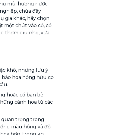
 thụ mùi hương nước
 nghiệp, chứa đầy
ụ gia khác, hãy chọn
t một chút vào cổ, cổ
ng thơm dịu nhẹ, vừa
ặc khô, nhưng lưu ý
m bảo hoa hồng hữu cơ
sâu.
ồng hoặc có bạn bè
hững cánh hoa từ các
 quan trọng trong
 hồng màu hồng và đỏ
hoa hơn, trong khi