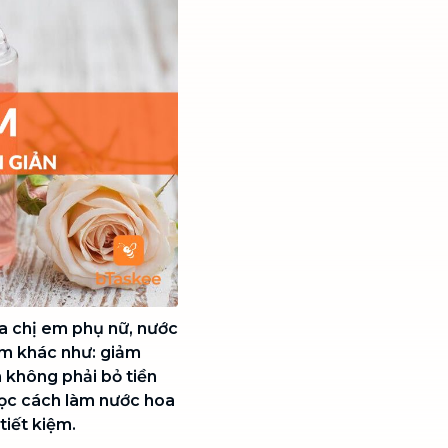
a chị em phụ nữ, nước
êm khác như: giảm
n không phải bỏ tiền
học cách làm nước hoa
tiết kiệm.